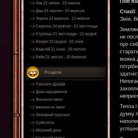
Пов’яз
Лев 23 липня - 23 серпня
Стихії
:
Діва 24 серпня - 23 вересня
Змія, В
Терези 24 вересня - 23 жовтня
Скорпіон 24 жовтня - 22 листопада
Земляна
Стрілець 23 листопада - 21 грудня
не пос
Козеріг 22 грудня - 20 січня
про себ
Водолій 21 січня - 20 лютого
старати
Риби 21 лютого - 20 березня
можна д
потрібн
Розділи
здатніс
Непоган
Гороскоп Друїдів
захопл
День народження
неприє
Значення імені
Тепла і
Іменини по імені
думку п
Любовний гороскоп
наполег
Сумісність
успішн
Місячний день