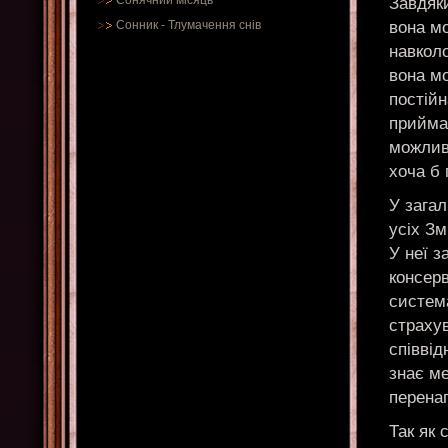
Сонячний місяць
Завдяки
вона мо
Сонник
-
Тлумачення снів
навколо
вона мо
постійн
приймат
можливо
хоча б 
У загал
усіх Зм
У неї з
консерв
система
страхув
співвід
знає ме
перена
Так як 