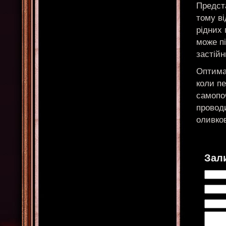
Предст
тому ві
рідних 
може пі
застійн
Оптимал
коли п
самопоч
проводи
оливков
Зал