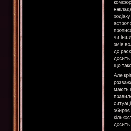
комфор
наклад
зодіаку
астроло
прописа
чи інши
змія во
до раск
досить 
що тако
Але крі
розважл
мають п
правило
ситуац
збирає 
кількос
досить