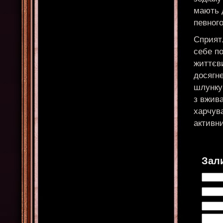
мають 
певног
Сприятл
себе по
життєви
досягн
шлунку
з вжив
харчув
активни
Зал