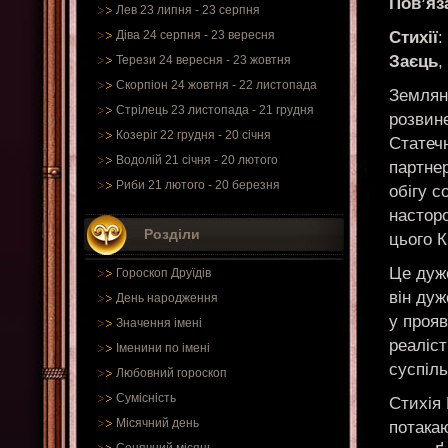
Пов’яз
Лев 23 липня - 23 серпня
Стихії
:
Діва 24 серпня - 23 вересня
Заєць
,
Терези 24 вересня - 23 жовтня
Скорпіон 24 жовтня - 22 листопада
Землян
Стрілець 23 листопада - 21 грудня
розвин
Козеріг 22 грудня - 20 січня
Статечн
Водолій 21 січня - 20 лютого
партнер
Риби 21 лютого - 20 березня
обігу с
настор
Розділи
цього К
Це дуже
Гороскоп Друїдів
він дуж
День народження
у прояв
Значення імені
реаліст
Іменини по імені
суспіль
Любовний гороскоп
Сумісність
Стихія
Місячний день
потака