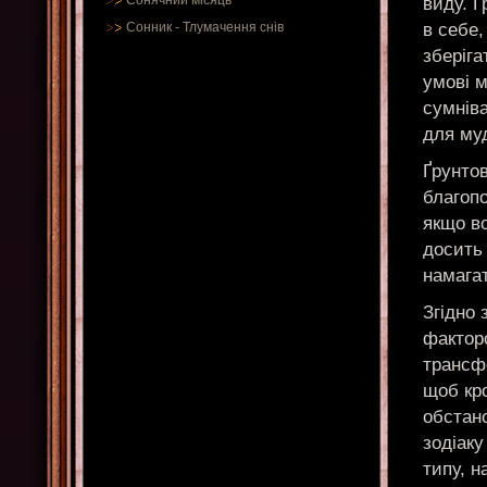
Сонячний місяць
виду. Ґ
в себе,
Сонник
-
Тлумачення снів
зберіга
умові м
сумніва
для му
Ґрунтов
благоп
якщо во
досить
намага
Згідно 
фактор
трансфо
щоб кр
обстано
зодіак
типу, н