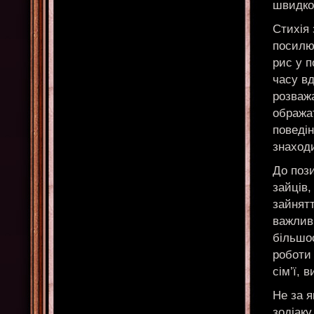
швидкої
Стихія 
посилю
рис у 
часу вд
розважа
ображат
поведі
знаходи
До пози
зайців,
зайнятт
важливи
більшос
роботи 
сім’ї, 
Не за 
зодіаку