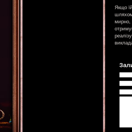
Якщо їй
шляхом
мирно,
отримув
реалізу
виклада
Зал