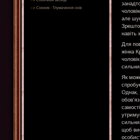
Сонячний місяць
занадто
Сонник
-
Тлумачення снів
чоловік
але шу
Зрешто
навіть 
Для пов
жінка К
чоловік
сильни
Як мож
спробує
Однак, 
обов’яз
самості
утримув
сильний
щоб ви
особист