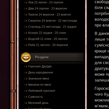
свобод
Лев 23 липня - 23 серпня
біля сі
Діва 24 серпня - 23 вересня
потріб
Терези 24 вересня - 23 жовтня
володіє
Скорпіон 24 жовтня - 22 листопада
про вла
Стрілець 23 листопада - 21 грудня
В даном
Козеріг 22 грудня - 20 січня
лише то
Водолій 21 січня - 20 лютого
сумісно
Риби 21 лютого - 20 березня
краще 
випадк
Розділи
для сво
Гороскоп Друїдів
дратув
День народження
може п
Значення імені
залиша
Іменини по імені
Гороск
Любовний гороскоп
чого бу
Сумісність
можливі
Місячний день
м’яким,