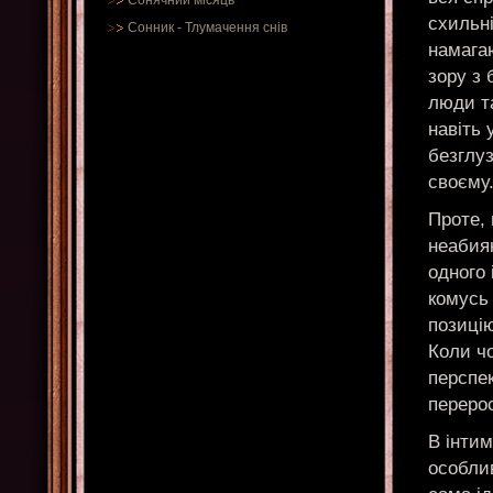
Сонячний місяць
схильні
Сонник
-
Тлумачення снів
намага
зору з 
люди та
навіть 
безглуз
своєму
Проте,
неабияк
одного 
комусь
позицію
Коли чо
перспе
переро
В інтим
особлив