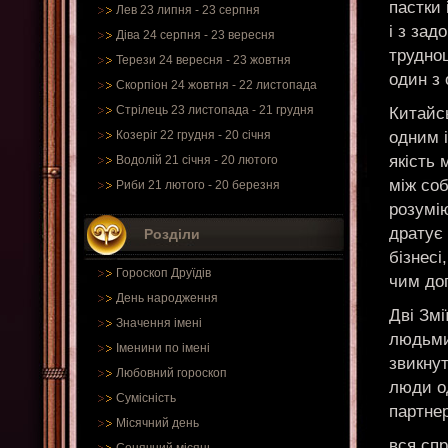
пастки 
Лев 23 липня - 23 серпня
і з зад
Діва 24 серпня - 23 вересня
труднощ
Терези 24 вересня - 23 жовтня
один з 
Скорпіон 24 жовтня - 22 листопада
Стрілець 23 листопада - 21 грудня
Китайсь
одним і
Козеріг 22 грудня - 20 січня
якість 
Водолій 21 січня - 20 лютого
між соб
Риби 21 лютого - 20 березня
розумію
дратує
Розділи
бізнесі
Гороскоп Друїдів
чим доп
День народження
Дві Змі
Значення імені
людьми 
Іменини по імені
звикнут
Любовний гороскоп
люди од
Сумісність
партне
Місячний день
вся сп