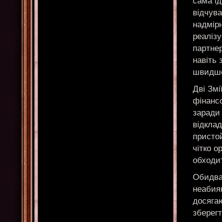
сама ід
відчув
надмірн
реаліз
партне
навіть 
швидше
Дві Зм
фінансо
заради 
відклад
пристой
чітко о
обходи
Обидва 
неабияк
досягаю
зберегт