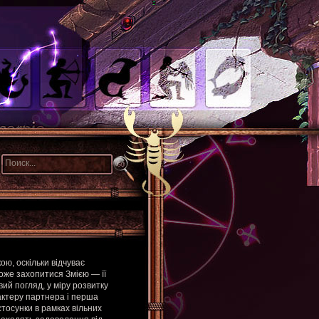
ю, оскільки відчуває
оже захопитися Змією — її
ий погляд, у міру розвитку
актеру партнера і перша
тосунки в рамках вільних