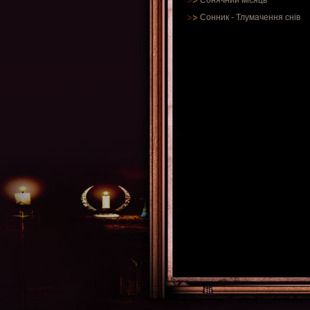
Сонячний місяць
Сонник
-
Тлумачення снів