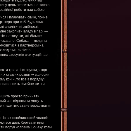
знаходять задоволення від
дня у день виявиться не такою
остійної роботи над собою.
ися і планувати сім’ю, почне
ртнера при собі будь-яких
і аналітичні здібності,
агне захопити владу в парі —
тісні стосунки, які більше
ко сказано. Собака — людина
домовитися з партнером на
володіє мінливістю
них стосунків в ситуації парі.
вати тривалі стосунки, якщо
іх стадіях розвитку відносин.
му коні», то все в порядку!
ка наповнить сімейне життя
ирішить просто прийняти
який час відносини можуть
 «чудити», стане вередувати і
ь…
истісних особливостей чоловік
ки все далі. Керувати ним
и поруч чоловіка Собаку, коли