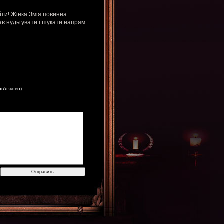
йти! Жінка Змія повинна
ає нудьгувати і шукати напрям
ов'язково)