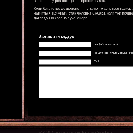
він «пішов у рознос» це — терпіння і ласка.
Коли багато що дозволено — не дуже-то хочеться кудись 
навчиться відчувати стан чоловіка Собаки, коли той почин
докладання своєї кипучої енергії.
Залишити відгук
Імя (обов'язково)
Пошта (не публікується, об
Сайт
© 2026 Всі права захищені. Технології WordPress.