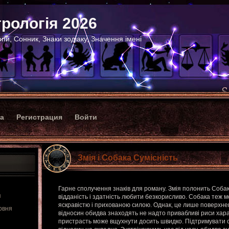
рологія 2026
пи, Сонник, Знаки зодіаку, Значення імені
ка
Регистрация
Войти
Змія і Собака Сумісність
Гарне сполучення знаків для роману. Змія полонить Собако
я
відданість і здатність любити безкорисливо. Собака теж м
яскравістю і прихованою силою. Однак, це лише поверхнев
рвня
відносин обидва знаходять не надто привабливі риси хар
пристрасть може вщухнути досить швидко. Підтримувати с