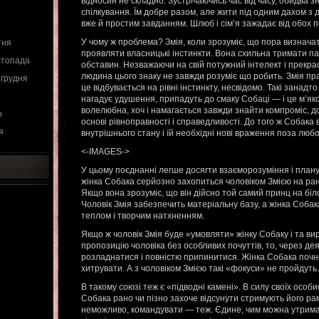
відносин не складно. Зустрічаючись час від часу, обидва 
спілкування. Їм добре разом, але жити під одним дахом з 
вже й простим завданням. Шлюб і сім’я зажадає від обох п
У чому ж проблема? Змія, коли зрозуміє, що пора визначат
тня
проявляти власницькі інстинкти. Вона схильна тримати па
стопада
обставин. Незважаючи на свій потужний інтелект і прекрасн
людина цього знаку не завжди розуміє що робить. Змія пр
 грудня
це відбувається на рівні інстинкту, несвідомо. Такі занадто 
нагадує удушення, припадуть до смаку Собаці — і це м’я
волелюбна, хоч і намагається завжди знайти компроміс, 
о
основі рівноправності і справедливості. До того ж Собака 
я
внутрішнього стану і їй необхідні нові враження поза любов
<-IMAGES->
У цьому поєднанні легше досягти взаєморозуміння і плану
жінка Собака серйозно захопиться чоловіком Змією на ранн
Якщо вона зрозуміє, що він дійсно той самий принц на біло
Чоловік Змія забезпечить матеріальну базу, а жінка Соба
теплом і творчим натхненням.
Якщо ж чоловік Змія буде «умовляти» жінку Собаку і та в
пропозицію чоловіка без особливих почуттів, то, через де
розладнатися і повністю припинитися. Жінка Собака почне
хитрувати. А з чоловіком Змією такі «фокуси» не пройдут
В такому союзі теж є «підводні камені». В силу своїх особ
Собака рано чи пізно захоче відсунути стримують його рам
неможливо, командувати — теж. Єдине, чим можна утримат