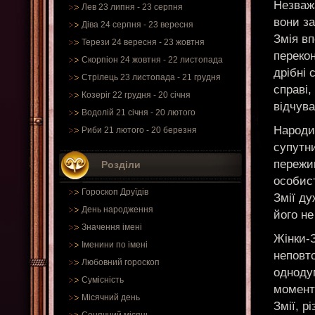
Незважа
Лев 23 липня - 23 серпня
вони з
Діва 24 серпня - 23 вересня
Змія вп
Терези 24 вересня - 23 жовтня
переко
Скорпіон 24 жовтня - 22 листопада
дрібні 
Стрілець 23 листопада - 21 грудня
справі,
Козеріг 22 грудня - 20 січня
відчува
Водолій 21 січня - 20 лютого
Народил
Риби 21 лютого - 20 березня
супутни
пережи
Розділи
особист
Гороскоп Друїдів
Змії ду
День народження
його н
Значення імені
Жінки-З
Іменини по імені
неповто
Любовний гороскоп
однодум
Сумісність
момент
Місячний день
Змії, р