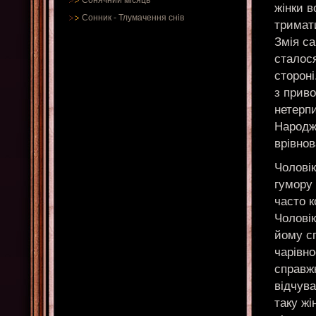
Сонячний місяць
жінки в
Сонник
-
Тлумачення снів
тримати
Змія са
сталося
стороні
з приво
нетерп
Народж
врівнов
Чолові
гумору
часто к
Чоловік
йому сп
чарівно
справж
відчува
таку жі