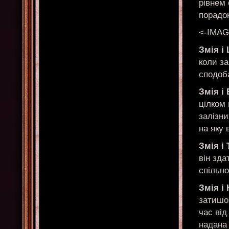
рівнем 
порадо
<-IMAG
Змія і
коли за
сподоба
Змія і
цілком 
залізни
на яку 
Змія і 
він зда
спільно
Змія і
затишок
час від
надана 