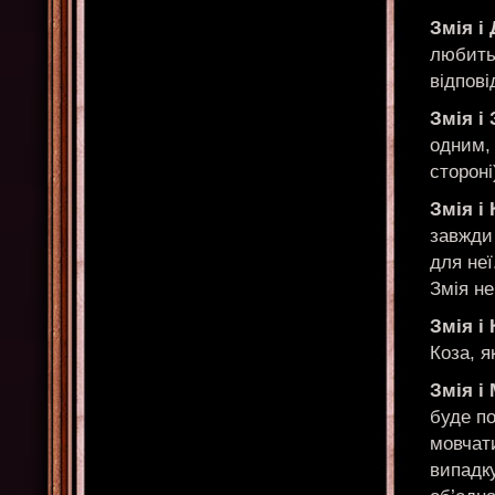
Змія і
любить
відпові
Змія і
одним,
стороні
Змія і 
завжди
для неї
Змія не
Змія і 
Коза, я
Змія і
буде по
мовчат
випадку