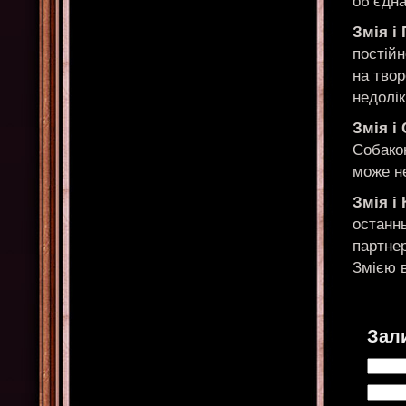
об’єдна
Змія і
постій
на твор
недолік
Змія і
Собакою
може не
Змія і
останнь
партнер
Змією в
Зал