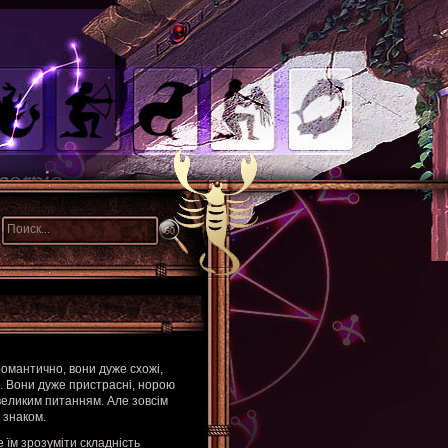
романтично, вони дуже схожі,
. Вони дуже пристрасні, норою
 великим питанням. Але зовсім
 знаком.
 їм зрозуміти складність