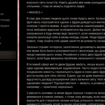
власного світу почуттів. Навіть дружба між ними ускладнен
спільники, і тому не можуть поділити лаври.
<-IMAGES->
тня
В парі два схожих людини цього знака будуть жити, балан
стопада
Щоб якось порозумітися однією з Щурів доведеться вчитис
 грудня
сплески і терпіти мовчки. А щоб негатив не накопичувався
поза любовних відносин позбавлятися від нього. Добре м
напруження в будь-якому виді творчості, коли невикорист
енергію реалізації себе в якому-небудь справі. Люди Щури
о
нового, тому знайти собі цікаве заняття їм цілком по силам
я
Загальні справи і інтереси, захоплення допоможуть вирівня
них може бути багато різноманітності і веселощів, що ду
представників цього знака. Розуміння у союзі двох Щурів 
багато, коли буде вирішена проблема запальності і взаємн
В інтимній сфері життя двом Щурам, мабуть, легше всього
один одному максимальне задоволення. Часто недостатнь
поєднаннях ніжність і прихильність Щури в союзі двох Щу
достатньому для обох обсязі. Єдине, що не дуже корисно в
відсутність досвіду розширення свого бачення світу. Чого
однакових людини? Підлаштуватися — можуть, а розвинут
напрямку — практично нереально.
Сумісність чоловіка та жінки Щури хороша і повністю випр
виживання в певних умовах, з точки зору випадку, коли н
варіантів для створення скільки-небудь успішного любовн
наявності спільних дітей та інших обов’язків і зобов’язань