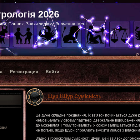
рологія 2026
пи, Сонник, Знаки зодіаку, Значення імені
ка
Регистрация
Войти
Щур і Щур Сумісність
Це дуже складне поєднання. Їх зв’язок починається дуже 
я
немов бачать у своєму партнері дзеркальне відображення
до божевілля, І тому тривалість їх союзу залишається під
рвня
не погано, якщо Щури спробують вкусити любов з власним
Згідно з гороскопом сумісності Щури, цей зв’язок допоможе