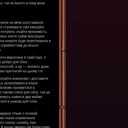
а, так як багато в чому вони
суючи на межі розставання.
я стримувати свої емоційні
, потрібно знайти можливість
ожна зняти зайве внутрішнє
ана енергія буде перетворена в
 сприйнятливі до всього
.
ти відносини в такій парі. У
же добре для обох
присутній, а це — значить дуже
их претензій на цьому тлі.
 знайти компроміс і доставити
о затребувана в інших
рів може проявитися в
 такому союзі для обох, так це
 можуть навчити два майже
ися в новому для себе
авдана тільки з позицій
емає інших нормальних
ого союзу і шлюбу, при
. В інших умовах дві Щури рідко