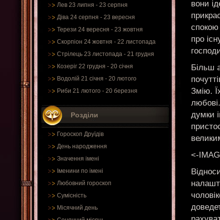
вони і
Лев 23 липня - 23 серпня
прикра
Діва 24 серпня - 23 вересня
спокою
Терези 24 вересня - 23 жовтня
про існ
Скорпіон 24 жовтня - 22 листопада
господ
Стрілець 23 листопада - 21 грудня
Більш а
Козеріг 22 грудня - 20 січня
почутті
Водолій 21 січня - 20 лютого
Змію. Ї
Риби 21 лютого - 20 березня
любові
думки і
Розділи
присто
Гороскоп Друїдів
велики
День народження
<-IMAG
Значення імені
Відноси
Іменини по імені
налашт
Любовний гороскоп
чоловік
Сумісність
доведет
Місячний день
рахува