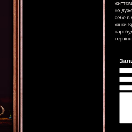
життєви
не дуже
себе в 
жінки 
парі бу
терпін
Зал