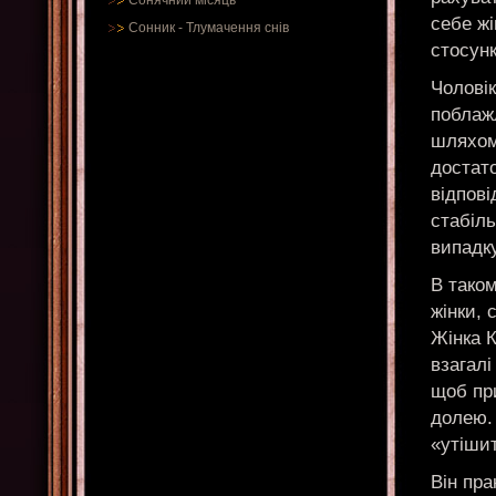
Сонячний місяць
себе жі
Сонник
-
Тлумачення снів
стосунк
Чоловік
поблаж
шляхом.
достато
відпові
стабіль
випадку
В таком
жінки, 
Жінка К
взагалі
щоб пр
долею. 
«утішит
Він пра