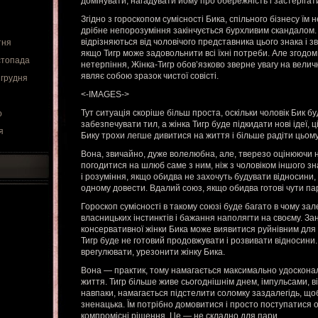
домінувати, нагадувати йому про обережність і застерігати
Згідно з гороскопом сумісності Бика, спільного бізнесу їм 
дрібне непорозуміння закінчується бурхливим скандалом
відрізняються від чоловічого представника цього знака і з
тня
якщо Тигр може задовольнити всі їхні потреби. Але згодо
стопада
нетерпіння, Жінка-Тигр обов’язково зверне увагу на велично
являє собою зразок чистої совісті.
 грудня
<-IMAGES->
Тут ситуація скоріше більш проста, оскільки чоловік Бик 
о
забезпечувати тил, а жінка Тигр буде підкидати нові ідеї, 
я
Бику трохи легше дивитися на життя і більше радіти цьому
Вона, звичайно, дуже волелюбна, але, тверезо оцінюючи н
погодитися на шлюб саме з ним, ніж з чоловіком іншого зн
і розуміння, якщо обидва не захочуть будувати відносини
одному довести. Вдалий союз, якщо обидва готові чути па
Гороскоп сумісності в такому союзі буде багато в чому залеж
власницьких інстинктів і бажання наполягти на своєму. За
консервативної жінки Бика може виявитися руйнівним для 
Тигр буде не готовий продовжувати і розвивати відносини. 
врегулювати, урезонити жінку Бика.
Вона — практик, тому намагається максимально удосконал
життя. Тигр більше живе сьогоднішнім днем, імпульсами, в
навпаки, намагається підстелити соломку заздалегідь, щоб
зненацька. Їм потрібно домовитися і просто поступатися 
компромісні рішення. Це — не складно для пари.