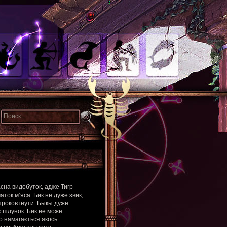
асна видобуток, адже Тигр
аток м’яса. Бик не дуже звик,
 проковтнути. Быкы дуже
ує шлунок. Бик не може
о намагається якось