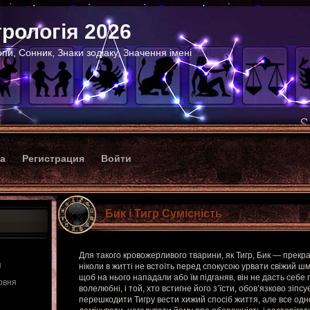
рологія 2026
пи, Сонник, Знаки зодіаку, Значення імені
ка
Регистрация
Войти
Бик і Тигр Сумісність
Для такого кровожерливого тварини, як Тигр, Бик — прекр
я
ніколи в житті не встоїть перед спокусою урвати свіжий шм
щоб на нього нападали або їм підганяв, він не дасть себе
рвня
волелюбні, і той, хто встигне його з’їсти, обов’язково зіпс
перешкодити Тигру вести хижий спосіб життя, але все одн