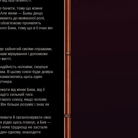
 від брутальності.
не бачити, тому що кожне
. Але жінки — Быкы дещо
викають до мовчазної ролі,
м обов’язково проявлять
го Бика, тому що в її очах він
буде зайнятий своїми справами,
цікаві міркування і допоможе
 житті.
адійність чоловіки, скоріше
ака. В цьому союзі буде довіра
, намагаючись щось один
ртнера.
ати від жінки Бика, від її
надто сильний тиск
такого союзу, якщо чоловік
Він більше розуміє і знає як
ювати й організовувати своє
ін рідко щось планує, а Бик —
 ніякі труднощі не застали
один одному, знаходити