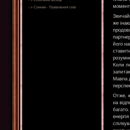
Сонячний місяць
момент
Сонник
-
Тлумачення снів
Звичайн
же іна
продовж
партнер
його на
ставит
розумн
Коли лю
запитам
Мавпа 
перспек
Отже, ж
на відп
багато.
енергія
спілкув