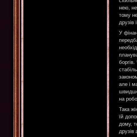
схильно
нею, не
тому не
друзів 
У фінан
передб
необхід
планува
боргів.
стабіль
законом
але і м
швидше 
на робо
Така жі
їй допо
дому, т
друзів 