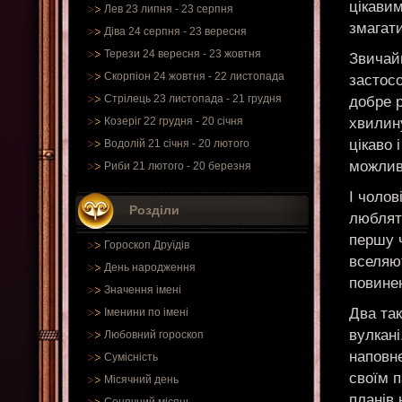
цікавим
Лев 23 липня - 23 серпня
змагат
Діва 24 серпня - 23 вересня
Терези 24 вересня - 23 жовтня
Звичай
Скорпіон 24 жовтня - 22 листопада
застос
Стрілець 23 листопада - 21 грудня
добре 
хвилину
Козеріг 22 грудня - 20 січня
цікаво 
Водолій 21 січня - 20 лютого
можлив
Риби 21 лютого - 20 березня
І чолов
Розділи
люблят
першу ч
Гороскоп Друїдів
вселяю
День народження
повинен
Значення імені
Два так
Іменини по імені
вулкані
Любовний гороскоп
наповне
Сумісність
своїм п
Місячний день
планів