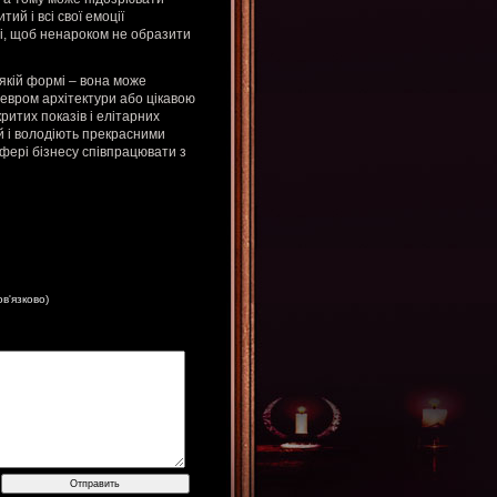
ий і всі свої емоції
мі, щоб ненароком не образити
-якій формі – вона може
девром архітектури або цікавою
ритих показів і елітарних
й і володіють прекрасними
сфері бізнесу співпрацювати з
ов'язково)