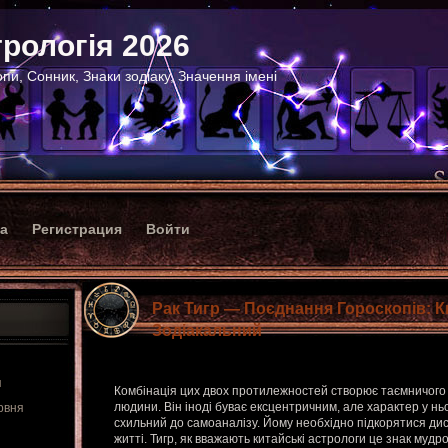
рологія 2026
пи, Сонник, Знаки зодіаку, Значення імені
ка
Регистрация
Войти
Рак Тигр — Поєднання Гороскопів: 
Зодіакальний
я
Комбінація цих двох протилежностей створює таємничого 
людини. Він іноді буває ексцентричним, але характер у нь
рвня
схильний до самоаналізу. Йому необхідно підкорятися дисц
житті. Тигр, як вважають китайські астрологи це знак мудро