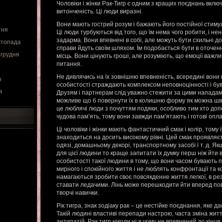
Чоловіки і жінки Рак-Тигр є одним з кращих поєднань включ
витонченість. Ці люди виразні.
Вони мають гострий розум і бажають його постійної стимул
тня
Ці люди турбуються від того, що їм нема чого робити, і н
задарма. Вони впевнені в собі, але можуть бути схильні д
стопада
справи йдуть своїм шляхом. Їм подобається бути в оточенн
 грудня
місць. Вони цінують гроші, але розуміють, що емоції важли
питання.
Не дивлячись на їх зовнішню впевненість, всередині вони н
о
особистості страждають комплексом неповноцінності і бу
я
Друзям і партнерам слід уважно стежити за цими нападам
можливе що б повернути їх в колишню форму як можна шв
це люблячі люди з почуттям подяки, особливо тим хто допо
чудова пам’ять, тому вони завжди пам’ятають і готові оп
Ці чоловіки і жінки мають фантастичний смак і колір, тому 
знаходиться на досить високому рівні. Цей смак проявляєть
одязі, домашньому декорі, транспортному засобі і т. д. Я
для цієї людини то краще запитати їх думку перш ніж йти в
особистості такої людини в тому, що вони часом бувають 
мирного і спокійного життя і не люблять конфронтації та к
намагаються зробити своє повсякденне життя легкої, в рез
ставати ледачими. Лінь може перешкодити йти вперед по
творчі навички.
Рік тигра, знак зодіаку рак – це нестійке поєднання, яке д
Такій людині властиві перепади настрою, часта зміна життє
антипатій. Рак тигр ніколи ні в чому не впевнений до кінц