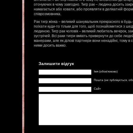
оточуючих в чому завгодно. Тигр рак – людина досить закрит
намагається або ховати, або проявляти в делікатній фор
співрозмовника.
Рак тигр жінка – великий шанувальник прекрасного в будь
поїхати куди-то тільки для того, щоб познайомитися з ше
людиною. Тигр рак чоловік – великий любитель вечірок, зак
зустрічей. Всі раки тигри вміють привернути до себе люде
манерами, але як ділові партнери вони ненадійні, тому в 
ними досить важко.
Залишити відгук
Імя (обов'язково)
Пошта (не публікується, об
Сайт