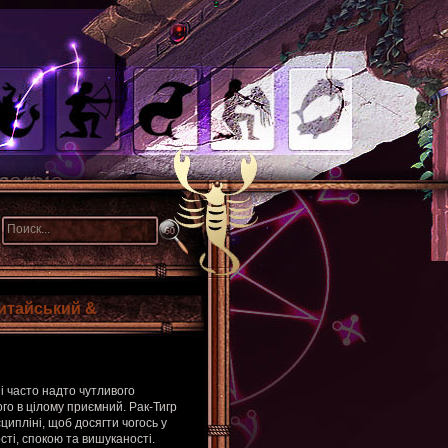
Китайський &
і часто надто чутливого
ого в цілому приємний. Рак-Тигр
ипліні, щоб досягти чогось у
сті, спокою та вишуканості.