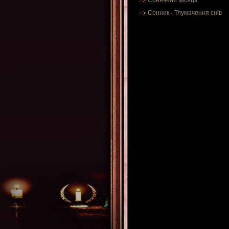
Сонячний місяць
Сонник
-
Тлумачення снів