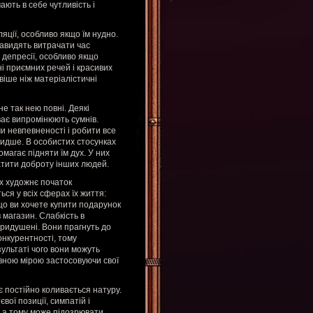
ають в себе чутливість і
яції, особливо якщо їм нудно.
енавидять витрачати час
о депресії, особливо якщо
і приємних речей і красивих
віше ніж матеріалістичні
е так нею повні. Деякі
ває випромінюють сумнів.
и невпевненості і робити все
идше. В особистих стосунках
магає підняти їм дух. У них
латити доброту інших людей.
їх художнє початок
ся у всіх сферах їх життя:
кщо ви хочете купити подарунок
 магазин. Слабкість в
придушені. Вони прагнуть до
онкурентності, тому
ультаті чого вони можуть
вною мірою застосовуючи свої
ає постійно коливається натуру.
вої позиції, симпатій і
я, а тому може підозрювати