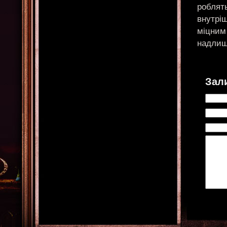
роблять
внутріш
міцним 
надлиш
Зал