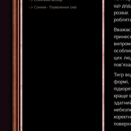
Сонячний місяць
що дода
Сонник
-
Тлумачення снів
розваг.
роблять
Вважаєт
принесе
випром
особлив
цих лю
пов’яз
Тигр во
формі, 
підкоря
краще в
здатний
небезпе
коректн
поверхн