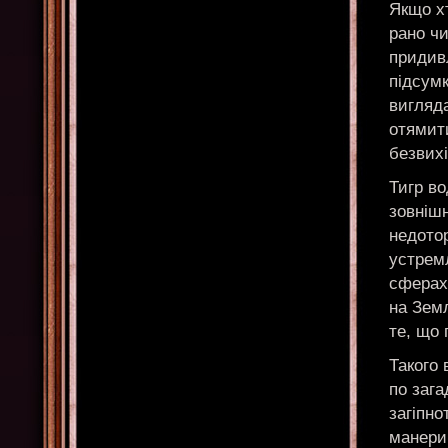
Якщо хт
рано чи
придивл
підсумк
вигляда
отямит
безвихі
Тигр во
зовнішн
недотор
устремл
сферах
на Земл
те, що 
Такого 
по заг
загіпно
манери 