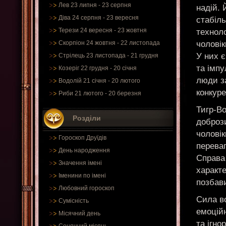
Лев 23 липня - 23 серпня
надій. 
Діва 24 серпня - 23 вересня
стабіль
Терези 24 вересня - 23 жовтня
техноло
чоловік
Скорпіон 24 жовтня - 22 листопада
У них є
Стрілець 23 листопада - 21 грудня
та імпу
Козеріг 22 грудня - 20 січня
люди з
Водолій 21 січня - 20 лютого
конкуре
Риби 21 лютого - 20 березня
Тигр-Во
Розділи
добрози
чоловік
Гороскоп Друїдів
переваг
День народження
Справа
Значення імені
характе
Іменини по імені
позбави
Любовний гороскоп
Сила во
Сумісність
емоційн
Місячний день
та ігн