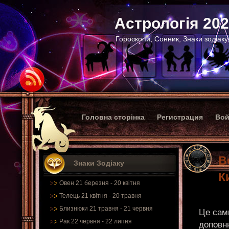
Астрологія 20
Гороскопи, Сонник, Знаки зодіаку
Головна сторінка
Регистрация
Вой
В
Знаки Зодіаку
К
Овен 21 березня - 20 квітня
Телець 21 квітня - 20 травня
Близнюки 21 травня - 21 червня
Це сам
Рак 22 червня - 22 липня
доповню