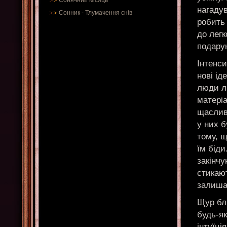
Сонячний місяць
нагадув
Сонник
-
Тлумачення снів
робить 
до легк
подарун
Інтенс
нові ід
люди лю
матері
щаслив
у них 
тому, щ
їм біди
закінчу
стикают
залиша
Щур бл
будь-як
інтуїці