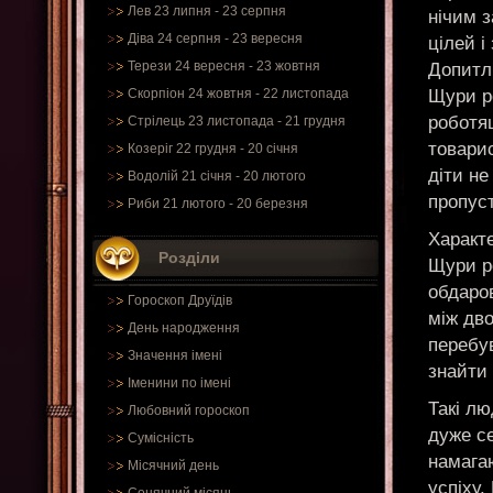
Лев 23 липня - 23 серпня
нічим з
Діва 24 серпня - 23 вересня
цілей 
Терези 24 вересня - 23 жовтня
Допитл
Щури р
Скорпіон 24 жовтня - 22 листопада
роботящ
Стрілець 23 листопада - 21 грудня
товарис
Козеріг 22 грудня - 20 січня
діти н
Водолій 21 січня - 20 лютого
пропус
Риби 21 лютого - 20 березня
Характ
Розділи
Щури р
обдаро
Гороскоп Друїдів
між дв
День народження
перебув
Значення імені
знайти 
Іменини по імені
Такі лю
Любовний гороскоп
дуже с
Сумісність
намагаю
Місячний день
успіху.