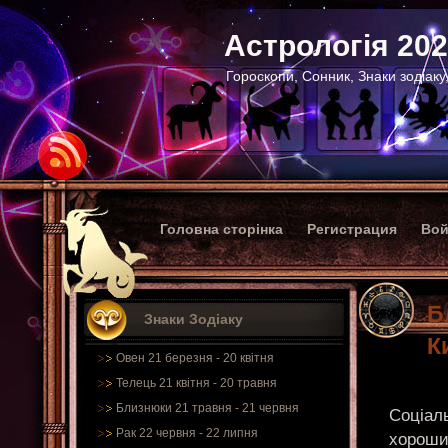
Астрологія 20
Гороскопи, Сонник, Знаки зодіаку
Головна сторінка
Регистрация
Вой
Б
Знаки Зодіаку
К
Овен 21 березня - 20 квітня
Телець 21 квітня - 20 травня
Близнюки 21 травня - 21 червня
Соціал
Рак 22 червня - 22 липня
хороший