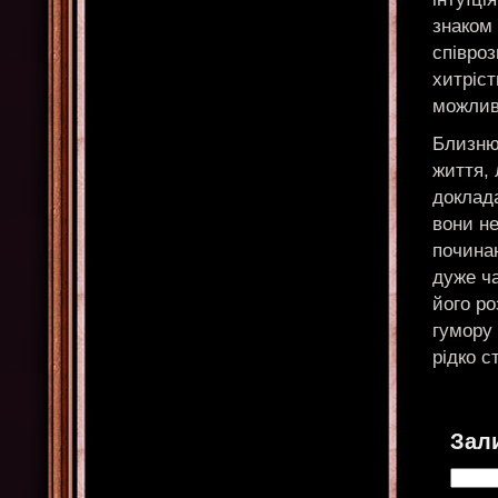
знаком 
співроз
хитріст
можливі
Близнюк
життя, 
доклада
вони не
почина
дуже ча
його ро
гумору 
рідко 
Зал