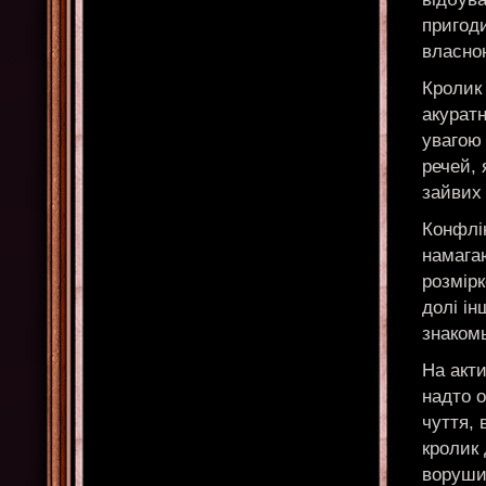
пригод
власною
Кролик 
акуратн
увагою 
речей, 
зайвих 
Конфлік
намагаю
розмірк
долі ін
знако
На акти
надто 
чуття, 
кролик 
ворушит