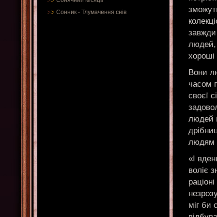
Сонячний місяць
зможуть
Сонник
-
Тлумачення снів
колекці
завжди 
людей, 
хороші 
Вони лю
часом 
своєї с
задовол
людей в
дрібни
людям в
«І вден
воліє з
раціоні
незрозу
міг би 
відбува