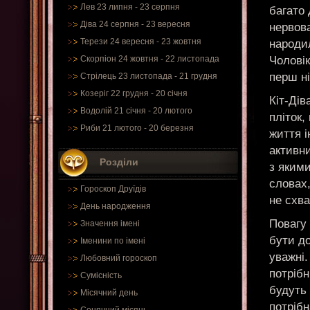
Лев 23 липня - 23 серпня
багато 
Діва 24 серпня - 23 вересня
нервова
Терези 24 вересня - 23 жовтня
народил
Чоловік
Скорпіон 24 жовтня - 22 листопада
перш ні
Стрілець 23 листопада - 21 грудня
Козеріг 22 грудня - 20 січня
Кіт-Дів
Водолій 21 січня - 20 лютого
пліток,
Риби 21 лютого - 20 березня
життя 
активн
Розділи
з якими
словах,
Гороскоп Друїдів
не схв
День народження
Повагу 
Значення імені
бути до
Іменини по імені
уважні.
Любовний гороскоп
потрібн
Сумісність
будуть 
Місячний день
потрібн