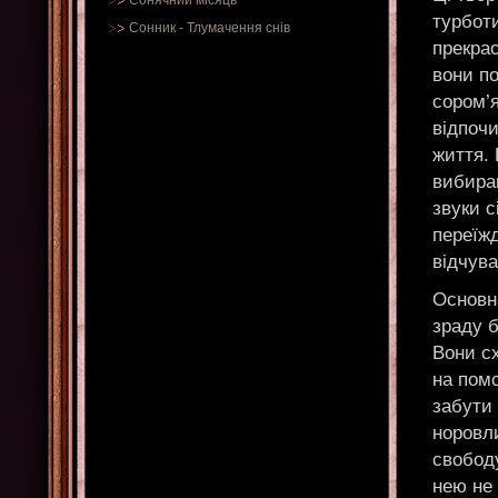
Сонячний місяць
турбот
Сонник
-
Тлумачення снів
прекрас
вони по
сором’
відпочи
життя. 
вибира
звуки с
переїжд
відчува
Основна
зраду б
Вони сх
на помс
забути 
норовл
свободу
нею не 