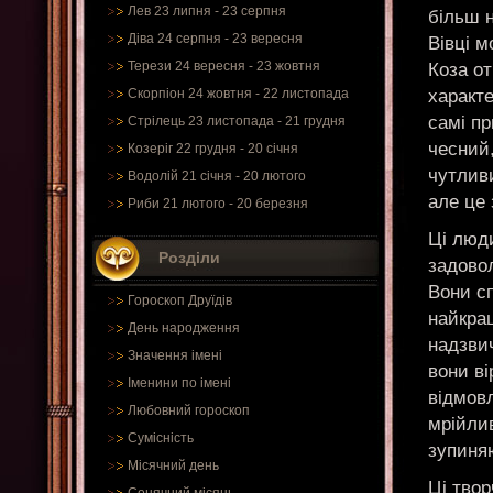
Лев 23 липня - 23 серпня
більш н
Діва 24 серпня - 23 вересня
Вівці м
Терези 24 вересня - 23 жовтня
Коза от
характе
Скорпіон 24 жовтня - 22 листопада
самі пр
Стрілець 23 листопада - 21 грудня
чесний,
Козеріг 22 грудня - 20 січня
чутлив
Водолій 21 січня - 20 лютого
але це 
Риби 21 лютого - 20 березня
Ці люд
Розділи
задово
Вони сп
Гороскоп Друїдів
найкращ
День народження
надзвич
Значення імені
вони ві
Іменини по імені
відмовл
Любовний гороскоп
мрійлив
Сумісність
зупиняю
Місячний день
Ці твор