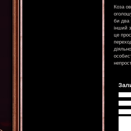
Коза ов
оголош
би два 
інший з
це прос
переход
діяльно
особист
непрост
Зал