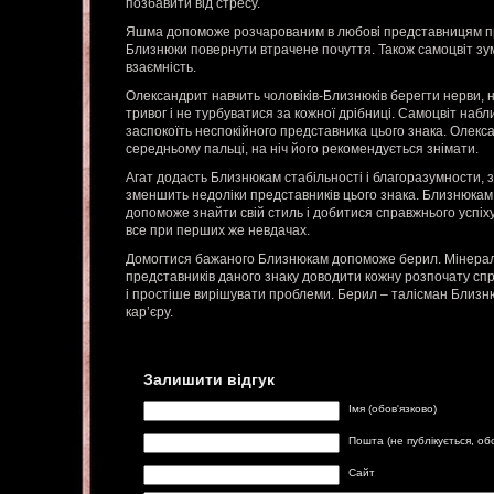
позбавити від стресу.
Яшма допоможе розчарованим в любові представницям пр
Близнюки повернути втрачене почуття. Також самоцвіт зу
взаємність.
Олександрит навчить чоловіків-Близнюків берегти нерви, 
тривог і не турбуватися за кожної дрібниці. Самоцвіт набл
заспокоїть неспокійного представника цього знака. Олекса
середньому пальці, на ніч його рекомендується знімати.
Агат додасть Близнюкам стабільності і благоразумности, з
зменшить недоліки представників цього знака. Близнюкам, 
допоможе знайти свій стиль і добитися справжнього успіх
все при перших же невдачах.
Домогтися бажаного Близнюкам допоможе берил. Мінерал
представників даного знаку доводити кожну розпочату спра
і простіше вирішувати проблеми. Берил – талісман Близнюк
кар’єру.
Залишити відгук
Імя (обов'язково)
Пошта (не публікується, об
Сайт