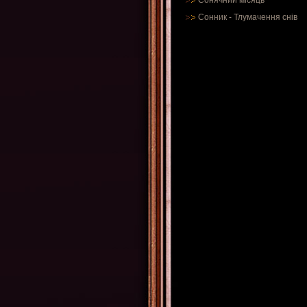
Сонячний місяць
Сонник
-
Тлумачення снів