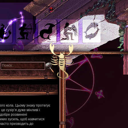
ого кола. Цьому знаку протегує
це сузір’я дуже мінливі і
 добре розвинені
иких зусиль, щоб навчитися
часто призводить до