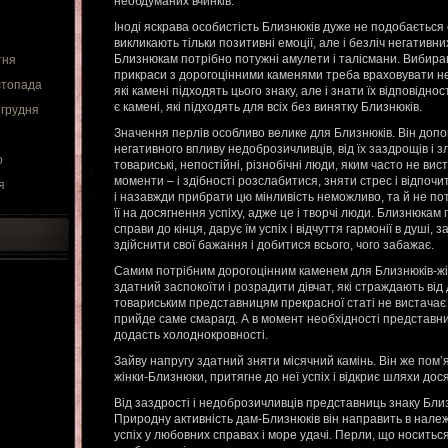
необдуманих вчинків.
Іноді яскрава особистість Близнюків дуже не подобається 
викликають тільки позитивні емоції, але і безліч негативни
Близнюкам потрібно потужні амулети і талісмани. Вибир
тня
прикраси з дорогоцінними каменями треба враховувати не 
стопада
які камені підходять цього знаку, але і знати їх відповідн
є камені, які підходять для всіх без винятку Близнюків.
 грудня
Значення перлів особливо велике для Близнюків. Він допо
негативного впливу недоброзичливців, від їх заздрощів і 
о
товариські, непостійні, різнобічні люди, яким часто не вист
моменти – і здібності розслабитися, зняти стрес і відпоч
я
і назавжди прибрати цю мінливість неможливо, та й не по
її на досягнення успіху, адже це і творчі люди. Близнюка
справи до кінця, дарує їм успіх і відчуття гармонії в душі,
здійснити свої бажання і добитися всього, чого забажає.
Самим потрібним дорогоцінним каменем для Близнюків-жін
здатний заспокоїти і розрадити дівчат, які страждають ві
товариським представницям прекрасної статі не вистачає 
прийде саме смарагд. А в момент необхідності представн
додасть холоднокровності.
Зайву напругу здатний зняти місячний камінь. Він же по
жінки-Близнюки, притягне до неї успіх і відкриє шляхи дос
Від заздрості і недоброзичливців представниць знаку Бли
Природну активність дам-Близнюків він направить в належ
успіх у любовних справах і море удачі. Перли, що носиться