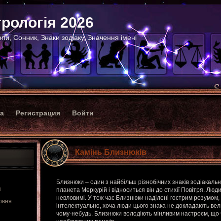
рологія 2026
пи, Сонник, Знаки зодіаку, Значення імені
ка
Регистрация
Войти
Камінь Близнюків
Близнюки – один з найбільш різнобічних знаків зодіакальн
я
планета Меркурій і відноситься він до стихії Повітря. Люди 
невловимі. У теж час Близнюки наділені гострим розумом,
рвня
інтелектуально, хоча люди цього знака не докладають вел
чому-небудь. Близнюки володіють мінливим настроєм, що 