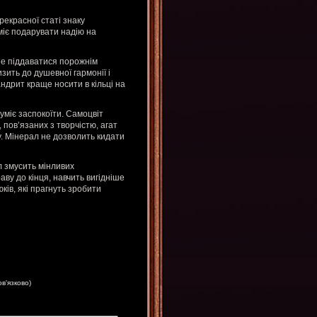
екрасної статі знаку
міє подарувати надію на
не піддаватися порожнім
изить до душевної гармонії і
ндрит краще носити в кільці на
уміє заспокоїти. Самоцвіт
пов’язаних з творчістю, агат
у. Мінерал не дозволить кидати
 змусить мінливих
ву до кінця, навчить вигідніше
ів, які прагнуть зробити
ов'язково)