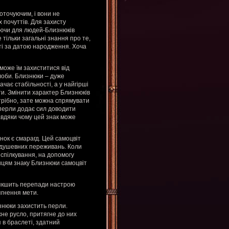
оточуючим, і вони не
х почуттів. Для захисту
аючи для людей-Близнюків
тільки загальні знання про те,
ості за датою народження. Хоча
може їм захиститися від
злоби. Близнюки – дуже
ачає стабільності, а у найгірші
ити. Змінити характер Близнюків
трібно, зате можна спрямувати
м перли додає сил доводити
 завдяки чому цей знак може
ок є смарагд. Цей самоцвіт
д душевних переживань. Коли
спілкування, на допомогу
ицям знаку Близнюки самоцвіт
м’якшить перепади настрою
ягнення мети.
знюки захистить перли.
не русло, притягне до них
 в браслеті, здатний