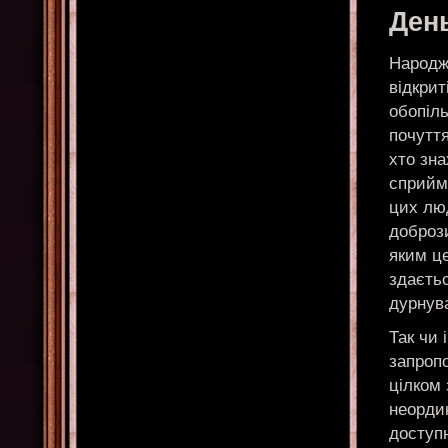
Ден
Народж
відкрит
обопіл
почуття
хто зна
сприйма
цих люд
добрози
яким це
здаєтьс
дурнува
Так чи 
запропо
цілком 
неордин
доступн