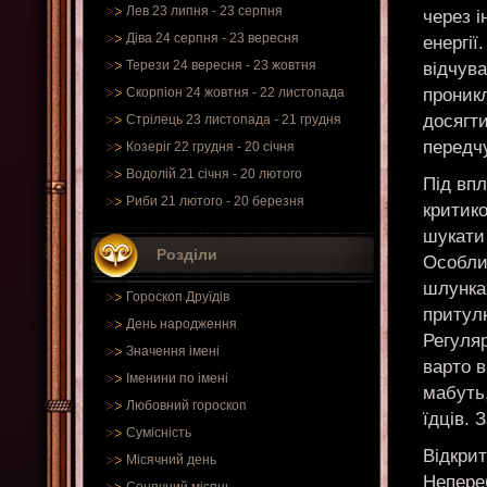
Лев 23 липня - 23 серпня
через і
Діва 24 серпня - 23 вересня
енергії
Терези 24 вересня - 23 жовтня
відчува
проник
Скорпіон 24 жовтня - 22 листопада
досягти
Стрілець 23 листопада - 21 грудня
передч
Козеріг 22 грудня - 20 січня
Водолій 21 січня - 20 лютого
Під вп
Риби 21 лютого - 20 березня
критико
шукати
Розділи
Особлив
шлунка
Гороскоп Друїдів
притулк
День народження
Регуляр
Значення імені
варто 
Іменини по імені
мабуть,
Любовний гороскоп
їдців. 
Сумісність
Відкри
Місячний день
Непереб