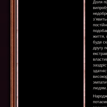
Доля п
випробу
недобр
з’явить
постійн
подоба
життя, 
буде ск
другу п
екстрав
власти
заздріс
здатніс
високо
эмпатич
людям.
Народж
потаємн