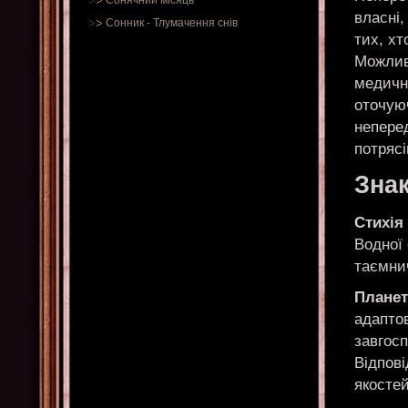
Сонячний місяць
власні,
Сонник
-
Тлумачення снів
тих, хт
Можливо
медичн
оточую
неперед
потрясі
Знак
Стихія
Водної 
таємни
Планет
адаптов
завгосп
Відпові
якостей