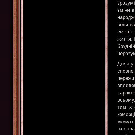
зрозумі
зміни в
народже
вони ві
емоції,
життя. 
брудній
нерозум
Доля уг
сповнен
пережит
впливом
характ
всьому
тим, хт
комерці
можуть
їм спр