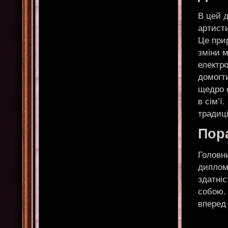
В цей 
артисти
Це при
зміни м
електро
домогти
щедро о
в сім’ї
традиці
Пор
Головн
диплома
здатні
собою.
вперед 