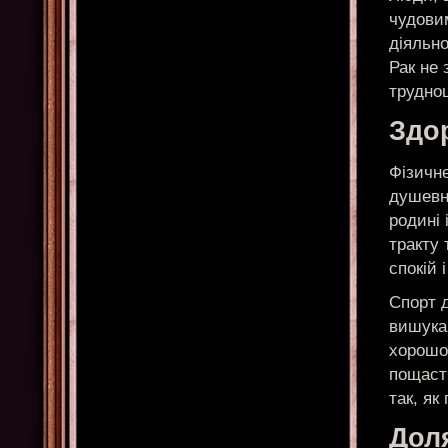
чудовим
діяльно
Рак не 
трудно
Здо
Фізичне
душевн
родині 
тракту 
спокій 
Спорт д
вишукан
хорошо
пощаст
так, як
Доля