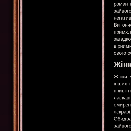
романти
зайвого
негати
Витонче
примхл
загадко
вірними
свого 
Жін
Жінки, 
інших 
привітн
ласкаві
смиренн
яскраві
Обидва 
зайвого