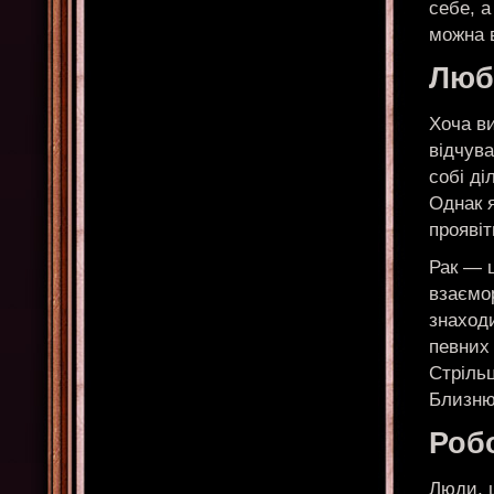
себе, а
можна 
Любо
Хоча ви
відчув
собі д
Однак я
проявіт
Рак — ц
взаємор
знаходи
певних 
Стріль
Близню
Робо
Люди, щ