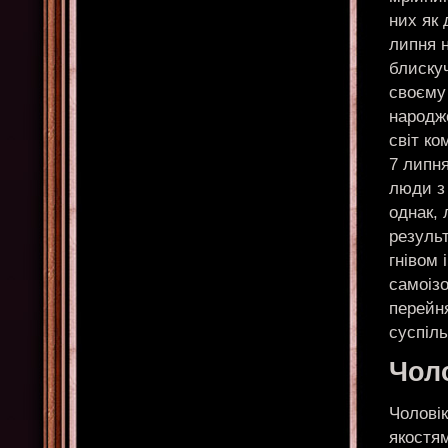
них як
липня 
блиску
своєму
народж
світ ко
7 липня
люди з
однак, 
результ
гнівом 
самоізо
перейн
суспіл
Чол
Чолові
якостя