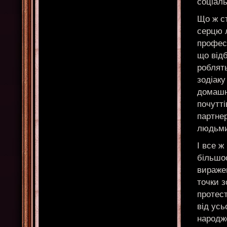
соціал
Що ж с
серцю л
професі
що відб
роблять
зодіаку
домашні
почутті
партнер
людьми 
І все ж
більшос
виражен
точки з
протест
від усь
народже