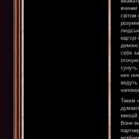
вважати
вчинки 
світом
розумію
людські
кар’єрі
демонс
себе за
оточуюч
сунуть 
них нія
ведуть
напоказ
Таким 
думають
емоцій
Вони ви
партнер
мрійни