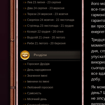
Лев 23 липня - 23 серпня
його мо
Діва 24 серпня - 23 вересня
все-так
Терези 24 вересня - 23 жовтня
гармоні
гаранто
Скорпіон 24 жовтня - 22 листопада
ви прос
Стрілець 23 листопада - 21 грудня
енергет
Козеріг 22 грудня - 20 січня
Водолій 21 січня - 20 лютого
Тридця
Риби 21 лютого - 20 березня
моменту
дня, с
Розділи
упуска
викорис
Гороскоп Друїдів
сьогодн
День народження
все вда
Значення імені
добу.
Іменини по імені
Як мож
Любовний гороскоп
день? Щ
Сумісність
не зіпс
Місячний день
випромі