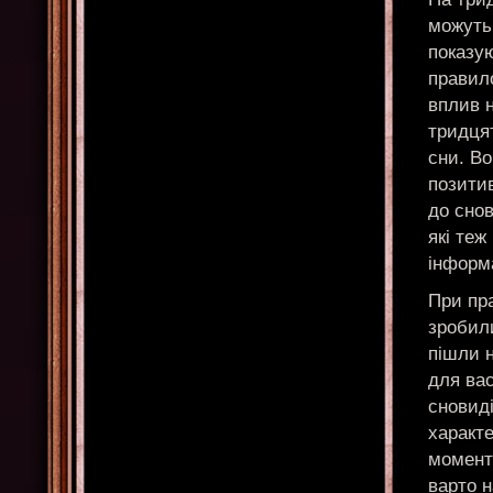
можуть 
показую
правило
вплив н
тридцят
сни. Во
позитив
до снов
які теж
інформа
При пр
зробили
пішли н
для ва
сновиді
характе
моменти
варто н