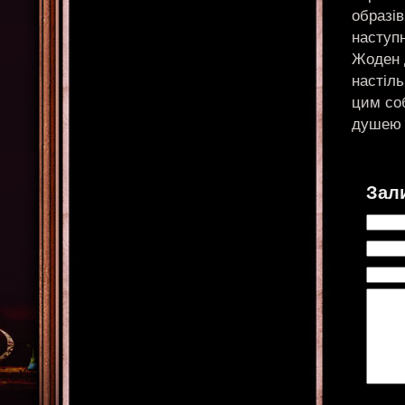
образі
наступ
Жоден 
настіль
цим соб
душею 
Зал