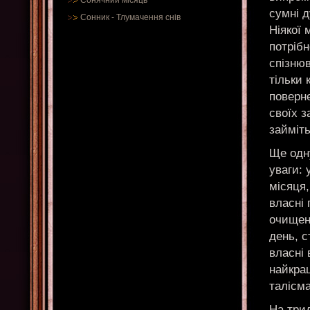
Сонячний місяць
сумні д
Сонник
-
Тлумачення снів
Ніякої 
потрібн
спізнюв
тільки 
поверн
своїх з
займіт
Ще одн
уваги: 
місяця
власні
очищени
день, с
власні 
найкра
талісма
На три