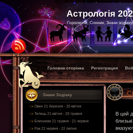
Астрологія 20
Гороскопи, Сонник, Знаки зодіаку
Головна сторінка
Регистрация
Вой
С
Знаки Зодіаку
Овен 21 березня - 20 квітня
В цей д
Телець 21 квітня - 20 травня
близькі
Близнюки 21 травня - 21 червня
вказуют
Рак 22 червня - 22 липня