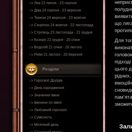
неприєм
Лев 23 липня - 23 серпня
полудн
Діва 24 серпня - 23 вересня
виявить
Терези 24 вересня - 23 жовтня
що ляга
Скорпіон 24 жовтня - 22 листопада
протип
Стрілець 23 листопада - 21 грудня
Для то
Козеріг 22 грудня - 20 січня
виконат
Водолій 21 січня - 20 лютого
головою
Риби 21 лютого - 20 березня
підході
цього д
Розділи
рідних,
Гороскоп Друїдів
емоційн
День народження
сновид
Значення імені
пам’ят
Іменини по імені
зможет
Любовний гороскоп
Сумісність
Місячний день
Зал