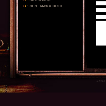
Сонячний місяць
Сонник
-
Тлумачення снів
© 2026 