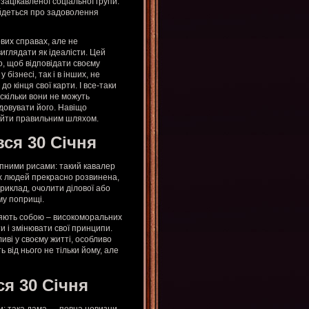
зацікавленої соціальної групи.
 йдеться про задоволення
ових справах, але не
глядати як ідеалісти. Цей
о, щоб відповідати своєму
бізнесі, так і в інших, не
 кінця свої карти. І все-таки
оскільки вони не можуть
вдовувати його. Навіщо
о йти правильним шляхом.
ся 30 Січня
упними рисами: такий кавалер
х людей прекрасно розвинена,
приклад, очолити ділової або
му поприщі.
вляють собою – високоморальних
и і змінювати свої принципи.
иві у своєму житті, особливо
від нього не тільки йому, але
я 30 Січня