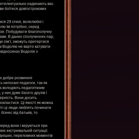
 інтелектуально надихають вас.
ви боїтеся довгострокових
лися 29 січня, волелюбні і
олю їм потрібно, серед
рези. Побудувати благополучну
бами. В даних сполученнях пар,
и сім’ї, зможуть притертися
им Водолію не варто катувати
у відносинах Водолія з
их добре розвинені
ь непогані педагоги, так як
а володіють педагогічним
 у них дуже багато друзів і
ерність. Вони досить
окластися. Ці якості як можна
іті ці люди люблять починати
бізнес від батьків, то
мперед вони і керуються при
ює екстремальній ситуації.
адніших, переломних моментів