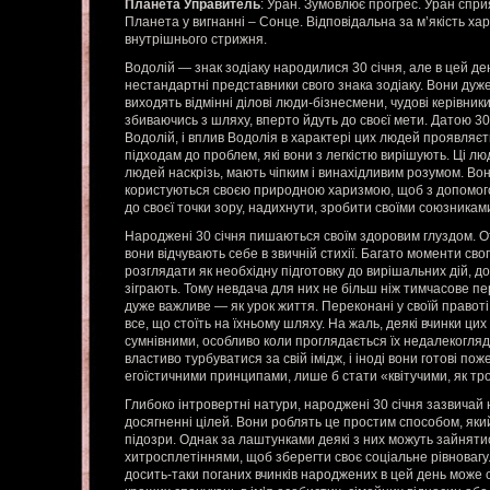
Планета Управитель
: Уран. Зумовлює прогрес. Уран спри
Планета у вигнанні – Сонце. Відповідальна за м’якість хар
внутрішнього стрижня.
Водолій — знак зодіаку народилися 30 січня, але в цей д
нестандартні представники свого знака зодіаку. Вони дуже а
виходять відмінні ділові люди-бізнесмени, чудові керівники 
збиваючись з шляху, вперто йдуть до своєї мети. Датою 30 
Водолій, і вплив Водолія в характері цих людей проявля
підходам до проблем, які вони з легкістю вирішують. Ці л
людей наскрізь, мають чіпким і винахідливим розумом. Вони
користуються своєю природною харизмою, щоб з допомог
до своєї точки зору, надихнути, зробити своїми союзниками
Народжені 30 січня пишаються своїм здоровим глуздом. О
вони відчувають себе в звичній стихії. Багато моменти св
розглядати як необхідну підготовку до вирішальних дій, до 
зіграють. Тому невдача для них не більш ніж тимчасове пе
дуже важливе — як урок життя. Переконані у своїй правот
все, що стоїть на їхньому шляху. На жаль, деякі вчинки ц
сумнівними, особливо коли проглядається їх недалекогля
властиво турбуватися за свій імідж, і іноді вони готові п
егоїстичними принципами, лише б стати «квітучими, як тр
Глибоко інтровертні натури, народжені 30 січня зазвичай
досягненні цілей. Вони роблять це простим способом, яки
підозри. Однак за лаштунками деякі з них можуть зайнят
хитросплетіннями, щоб зберегти своє соціальне рівноваг
досить-таки поганих вчинків народжених в цей день може с