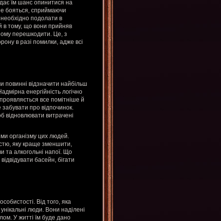
и дає їм шанс опинитися на
 не бояться, сприймаючи
і необхідно подолати в
й в тому, що вони прийняв
йому перешкодити. Це, з
рону в разі помилки, адже всі
 ми повинні відзначити найбільш
Надмірна енергійність логічно
 проявляється все помітніше й
 забувати про відпочинок.
об відновлювати витрачені
ями організму цих людей.
істю, яку краще зменшити,
и та алкогольні напої. Що
відвідувати басейн, бігати
особистості. Від того, яка
унікальні люди. Вони наділені
ом. У житті їм буде дано