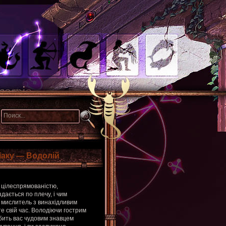
іаку — Водолій
і цілеспрямованістю,
ається по плечу, і чим
 мислитель з винахідливим
е свій час. Володіючи гострим
бить вас чудовим знавцем