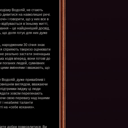
 зодіаку Водолій, не стають
о дивитися на навколишні речі.
очі» і говорити, що у них все в
відбувається в їхньому житті,
ання – це найцінніший досвід,
ь, що доля готує для них дуже
ь, народженим 30 січня знак
іння сприяють тверезо оцінювати
в не реально застати зненацька
ка ходів вперед, вони готові до
ти поганих людей, сумнівних
я цими вміннями і вважають, що
 Водолій, дуже привабливі і
зовнішнім виглядом, вважаючи
підтримки іміджу ці люди
глядати зовсім перегинають
іючи свою перевагу над іншими
т і неабиякі таланти
ті на «себе коханих».
юбите добре повеселитися. Ви