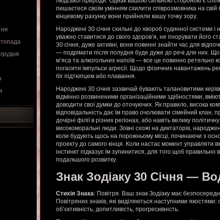
людської природи. Однак вашою сильною стороною є спілк
пишаєтеся своїм умінням схилити співрозмовника на свій б
кінцевому рахунку вони прийняли вашу точку зору.
Народжені 30 січня схильні до хвороб судинної системи і н
тня
уважно ставитися до свого здоров’я, не ігнорувати його ст
стопада
30 січня, дуже активні, вони повинні знайти час для відпочи
— подрімати після полудня буде дуже до речі для них. Що
 грудня
м’яса та алкогольних напоїв — все це повинно ретельно 
погасити імпульси агресії. Щодо фізичних навантажень р
біг підтюпцем або плавання.
о
Народжені 30 січня зазвичай бувають талановитими керів
я
відмінно розвиненими організаційними здібностями, вміють
доводити свої думки до оточуючих. Як правило, висока ком
відповідальність дає їм право очолювати сімейний клан, п
дочірні філії в різних регіонах, або навіть велику політичн
високоморальні люди. Зовні схожі на диктаторів, народжен
коли будують щось на порожньому місці, починаючи з осн
проекту до самого кінця. Коли настає момент управляти в
інстинкт підказує їм зупинитися, для того щоб правильно
подальшого розвитку.
Знак Зодіаку 30 Січня — Во
Стихія Знака
: Повітря. Ваш знак Зодіаку має безпосеред
Повітряних знаків, які виділяються наступними якостями: о
об’єктивність, допитливість, прогресивність.