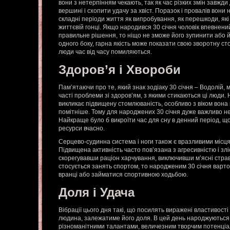
вони з нетерпінням чекають, так як час різких змін завжд
вершині і схопити удачу за хвіст. Поразок і провалів вони
складні періоди життя як випробування, як перешкоди, як
життєвій гонці. Якщо народився 30 січня чоловік впевнени
правильне рішення, то ніщо не зможе його зупинити або 
одного боку, гарна якість може показати свою зворотну сто
люди час від часу помиляються.
Здоров’я і Хвороби
Пам’ятаючи про те, який знак зодіаку 30 січня – Водолій,
часті проблеми зі здоров’ям, з якими стикаються ці люди. 
викликає підвищену стомлюваність, особливо з віком вона
помітніше. Тому для народжених 30 січня дуже важливо не
Найкраще було б викроїти час для сну в денний період, щ
ресурси вчасно.
Серцево-судинна система і ноги також є вразливими місц
Підвищена активність часто пов’язана з агресивністю і зл
скорегувавши раціон харчування, виключивши м’ясні страв
стосується занять спортом, то народженим 30 січня варто 
вранці або займатися спортивною ходьбою.
Доля і Удача
Вібрації цього дня такі, що посилять виражені властивості 
людина, залежатиме його доля. В цей день народжуються 
різноманітними талантами, величезним творчим потенціал