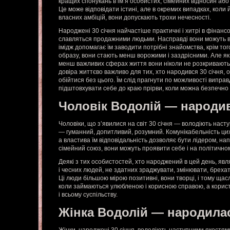
кращих спонукань в ім’я особистих, сімейних відносин або 
Це може відповідати істині, але в окремих випадках, коли
власних амбіцій, вони допускають трохи нечесності.
Народжені 30 січня найчастіше практичні і хитрі в фінанс
славляться продажними людьми. Насправді вони можуть ви
імідж допомагає їм заводити потрібні знайомства, крім тог
образу, вони стають менш ворожими і заздрісними. Але як у 
менш важливих сферах життя вони ніколи не розкривають до
довіра життєво важливо для тих, хто народився 30 січня, 
обійтися без цього. Їм слід прагнути по можливості випра
підштовхувати себе до краю прірви, коли можна безпечн
Чоловік Водолій — народив
Чоловіки, що з’явилися на світ 30 січня — володіють наст
— гуманний, допитливий, розумний. Комунікабельність ци
а властива їм відповідальність дозволяє бути лідером, на
сімейний союз, вони можуть проявити себе і на політично
Деякі з тих особистостей, хто народжений в цей день, я
і чесних людей, не здатних зраджувати, змінювати, брехат
Ці люди більшою мірою позитивні, вони творці, і тому щасл
коли займаються улюбленою і корисною справою, а користь 
і всьому суспільству.
Жінка Водолій — народилас