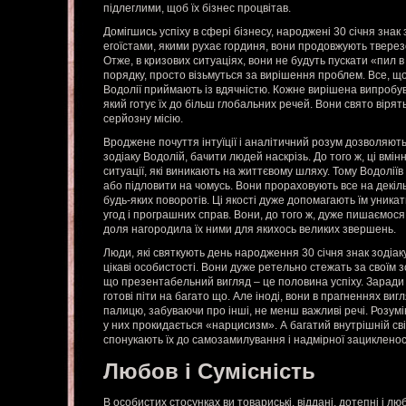
підлеглими, щоб їх бізнес процвітав.
Домігшись успіху в сфері бізнесу, народжені 30 січня знак
егоїстами, якими рухає гординя, вони продовжують тверез
Отже, в кризових ситуаціях, вони не будуть пускати «пил в 
порядку, просто візьмуться за вирішення проблем. Все, що 
Водолії приймають із вдячністю. Кожне вирішена випробув
який готує їх до більш глобальних речей. Вони свято вірят
серйозну місію.
Вроджене почуття інтуїції і аналітичний розум дозволяют
зодіаку Водолій, бачити людей наскрізь. До того ж, ці вм
ситуації, які виникають на життєвому шляху. Тому Водолії
або підловити на чомусь. Вони прораховують все на декіль
будь-яких поворотів. Ці якості дуже допомагають їм уника
угод і програшних справ. Вони, до того ж, дуже пишаємос
доля нагородила їх ними для якихось великих звершень.
Люди, які святкують день народження 30 січня знак зодіаку
цікаві особистості. Вони дуже ретельно стежать за своїм 
що презентабельний вигляд – це половина успіху. Заради 
готові піти на багато що. Але іноді, вони в прагненнях ви
палицю, забуваючи про інші, не менш важливі речі. Розум
у них прокидається «нарцисизм». А багатий внутрішній сві
спонукають їх до самозамилування і надмірної зацикленос
Любов і Сумісність
В особистих стосунках ви товариські, віддані, дотепні і л