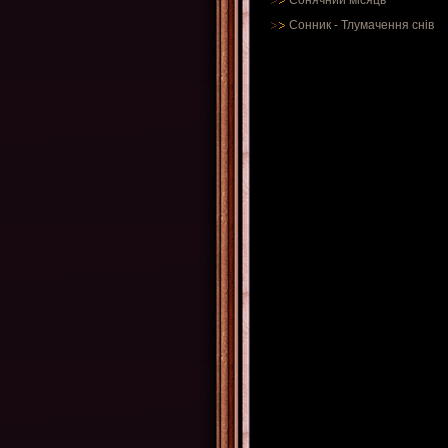
Сонячний місяць
Сонник
-
Тлумачення снів