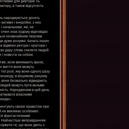
ятливий для дикторів ТБ.
актеру, а також відсутність
ень народжуються досить
ктивні і енергійні, з них
і начальники, які, не
січня знак зодіаку відповідає
ється незвичайним творчим
юди дуже розумні, бачать інших
 відмінні ритори і оратори і
ою дару слова схилити людей
 і повести за собою.
тже, коли виникають кризи,
ого життя вони можуть
тієї ролі, яку вони одного разу
решкоду, в кінцевому рахунку
і, вони безжально відкидають
их людей можуть бути вельми
дність. Народженим в цей день
ожертвувати власними
оянда».
 нехтують своєю правотою при
й не викликає особливої
ися фантастичними
у. Найчастіше виправданням
лужити те, що вони діють з