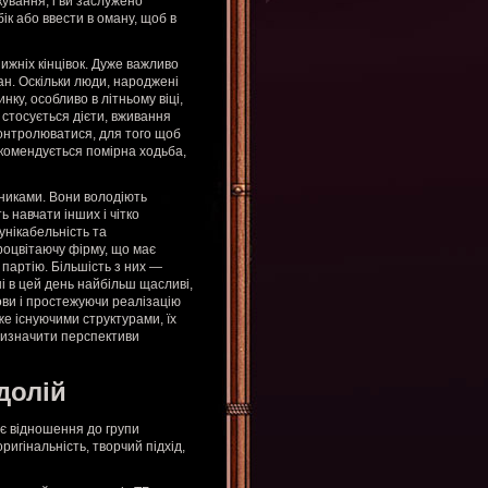
ування, і ви заслужено
ік або ввести в оману, щоб в
ижніх кінцівок. Дуже важливо
ан. Оскільки люди, народжені
нку, особливо в літньому віці,
 стосується дієти, вживання
контролюватися, для того щоб
екомендується помірна ходьба,
никами. Вони володіють
 навчати інших і чітко
унікабельність та
роцвітаючу фірму, що має
у партію. Більшість з них —
і в цей день найбільш щасливі,
ови і простежуючи реалізацію
же існуючими структурами, їх
 визначити перспективи
долій
нє відношення до групи
ригінальність, творчий підхід,