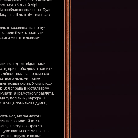
и: така дама — повна новизни,
сяться в більшій мірі
їм особливого значення. Будь-
іаку – не більш ніж тимчасова
вільні пасовища, на пошук
и завжди будуть прагнути
жити життя, в довгому і
они, володіють відмінними
ати, при необхідності навчити
 здібностями, за допомогою
уватися з людьми, тонко
і позиції скрізь. У сім’ї люди
ік. Вся справа в їх сталевому
інувати, а грамотно управляти.
далу політичну кар’єру. З
, але це помилкова думка,
плять жодних поблажок і
обитися самостійно. Як
го, і поступово крок за
х дуже важливо саме власною
амотно керувати своїми