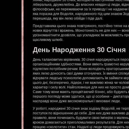
Жінки, народжені 30 січня, володіють наступними якостям
ліберальна, дружелюбна. До власних невдач ці люди, відно
філософськи, не переживаючи за їх приводу і не надаючи 
яка поразка для Водолія, народженого під цим знаком Зод
перешкода, яку він легко обійде і піде далі.
Представника цього знака повітряного, постійно тягне на 
нових відчуттів і вражень. Монотонність не для них — вон
урізноманітнити дозвілля, що ускладнює їм можливість про
щасливому шлюбі.
День Народження 30 Січня
День талановитих керівників. 30 січня народжуються перс
організаційними здібностями. Вони вміють грамотно керув
підлеглих потрібним речам. Вони володіють ораторськими
яких легко доносять свої думки оточуючих. Їх вміння спілк
відчувати людську психологію допомагають їм займати керівн
цього дні, безперечно, лідери, і не важливо жінка чи чолов
характер і силу волі. Найголовніше для них не просто дом
Саме тому вони мають процвітаючий бізнес, або будують в
першого погляду може здатися, що ці особини – диктатори
насправді вони дуже високоморальні і виховані люди.
У роботі, народжені 30 січня знак зодіаку Водолій, не тер
поступок по відношенню до себе. Для них дуже важливо д
правило, вони починають будувати свою імперію з маленько
кроком домагаються приголомшливих результатів. Для ни
працею «сколотити» стан. Надалі ці люди продовжують гр