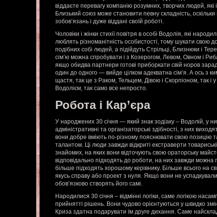
віддаєте перевагу компанію розумних, творчих людей, які
Близький союз може становити певну складність, оскільки 
зобов’язань і дуже віддані своїй роботі.
Чоловіки і жінки стихії повітря в особі Водолія, які народи
люблять різноманітність особистості, тому шукати свою д
подібних собі людей, а підійдуть Стрільці, Близнюки і Те
сім’ю можна спробувати і з Козерогом, Левом, Овном і Ри
якщо обидва партнери готові приборкати свій норов зарад
один до одного — вийде цілком адекватна сім’я. А ось з к
щастя, так це з Раком, Тельцем, Дівою і Скорпіоном, так і 
Водолієм, так само все непросто.
Робота і Кар’єра
У народжених 30 січня — який знак зодіаку – Водолій, у н
адміністративні та організаторські здібності, з них виходят
вони добре вміють по-різному пояснювати свою позицію т
талантом. Ці люди завжди відкриті екстраверти товариські,
знайомих, на яких вони відточують свою ораторську майст
відповідально підходять до роботи, на них завжди можна п
більше підходять хорошому керівнику. Більше всього на св
якусь справу або проект з нуля. Якщо вони не успадкували 
обов’язково створять його самі.
Народилися 30 січня – відмінні логіки, саме логікою наса
прийнятті рішень. Вони чудово орієнтуються у швидко змін
Криза здатна подарувати їм друге дихання. Саме найскл