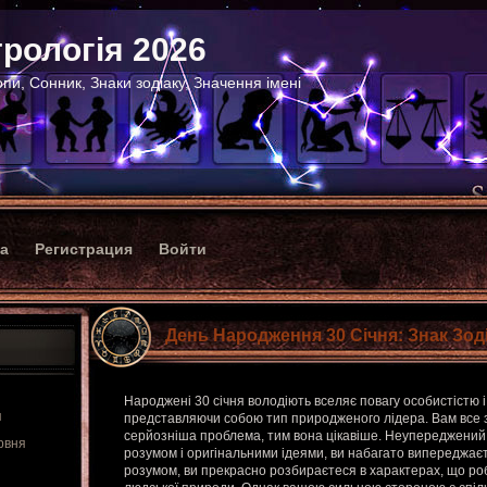
рологія 2026
пи, Сонник, Знаки зодіаку, Значення імені
ка
Регистрация
Войти
День Народження 30 Січня: Знак Зод
Народжені 30 січня володіють вселяє повагу особистістю 
я
представляючи собою тип природженого лідера. Вам все зд
серйозніша проблема, тим вона цікавіше. Неупереджений
рвня
розумом і оригінальними ідеями, ви набагато випереджаєт
розумом, ви прекрасно розбираєтеся в характерах, що ро