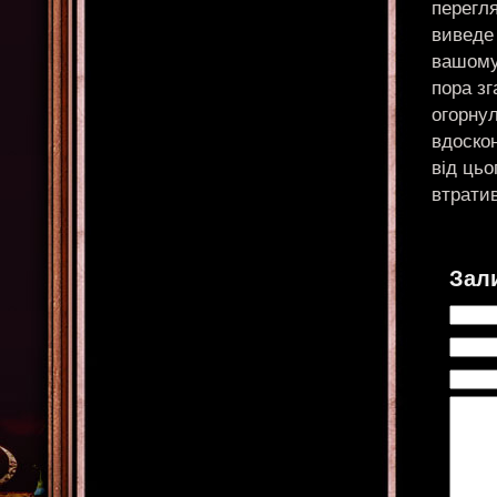
перегл
виведе 
вашому 
пора зг
огорну
вдоско
від цьо
втрати
Зал