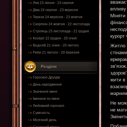
вважаєт
Лев 23 липня - 23 серпня
впливу
Діва 24 серпня - 23 вересня
Міняти 
Терези 24 вересня - 23 жовтня
фінансо
Скорпіон 24 жовтня - 22 листопада
несподі
Стрілець 23 листопада - 21 грудня
курорт 
Козеріг 22 грудня - 20 січня
Житло 
Водолій 21 січня - 20 лютого
стінами
Риби 21 лютого - 20 березня
еркера
зв’язок
Розділи
здоров’
Гороскоп Друїдів
жити в
День народження
взаємо
Значення імені
марним
Іменини по імені
Не може
Любовний гороскоп
не мати
Сумісність
Змінити
Місячний день
Побачи