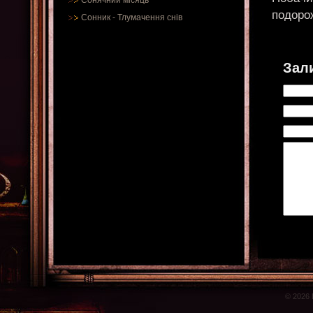
Сонячний місяць
подоро
Сонник
-
Тлумачення снів
Зал
© 2026 