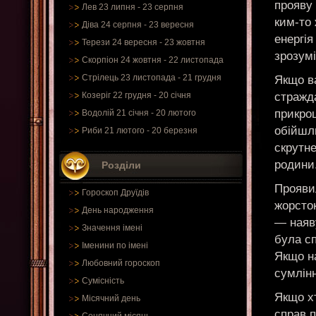
прояву 
Лев 23 липня - 23 серпня
ким-то
Діва 24 серпня - 23 вересня
енергія
Терези 24 вересня - 23 жовтня
зрозумі
Скорпіон 24 жовтня - 22 листопада
Стрілець 23 листопада - 21 грудня
Якщо в
стражда
Козеріг 22 грудня - 20 січня
прикрощ
Водолій 21 січня - 20 лютого
обійшл
Риби 21 лютого - 20 березня
скрутне
родини.
Розділи
Проявил
Гороскоп Друїдів
жорсто
День народження
— наяву
Значення імені
була сп
Іменини по імені
Якщо на
Любовний гороскоп
сумлін
Сумісність
Якщо хт
Місячний день
справ п