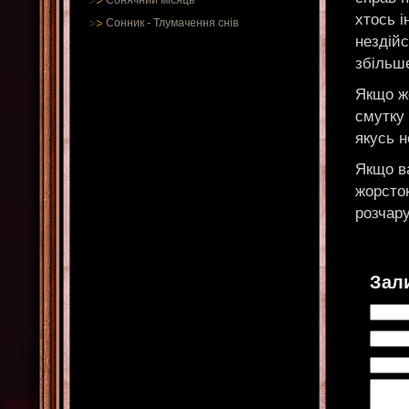
Сонячний місяць
хтось 
Сонник
-
Тлумачення снів
нездійс
збільш
Якщо жо
смутку
якусь н
Якщо в
жорсток
розчар
Зал