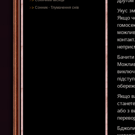
другом
Сонячний місяць
Сонник
-
Тлумачення снів
Укус зм
Якщо чо
гомосек
можлив
контакт
неприєм
Бачити 
Можливо
виключ
підступ
обереж
Якщо ва
станет
або з в
перевор
Бджолин