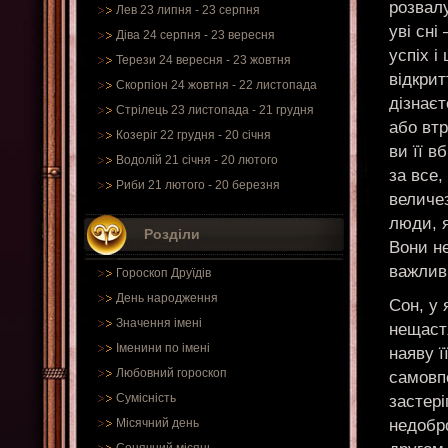
розвалу
Лев 23 липня - 23 серпня
уві сні
Діва 24 серпня - 23 вересня
успіх і
Терези 24 вересня - 23 жовтня
відкрит
Скорпіон 24 жовтня - 22 листопада
дізнаєт
Стрілець 23 листопада - 21 грудня
або втр
Козеріг 22 грудня - 20 січня
ви її в
Водолій 21 січня - 20 лютого
за все
Риби 21 лютого - 20 березня
величе
люди, я
Розділи
Вони не
важлив
Гороскоп Друїдів
День народження
Сон, у 
Значення імені
нещаст
Іменини по імені
наяву ї
Любовний гороскоп
самовпе
Сумісність
застері
недобро
Місячний день