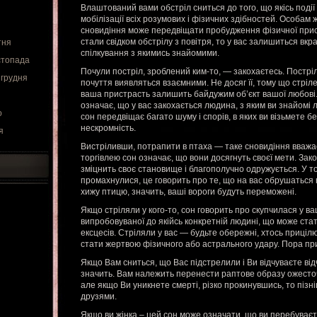
Влаштований вами обстріл сниться до того, що якісь події
мобілізації всіх розумових і фізичних здібностей. Особам ж
сновидіння може передвіщати пробудження фізичної прис
стали свідком обстрілу з повітря, то у вас залишиться вк
тня
спілкування з якимись знайомими.
стопада
Почули постріл, зроблений ким-то, — закохаєтесь. Постріл
 грудня
почуття виявляться взаємними. Не досяг її, тому що стріл
ваша пристрасть залишить байдужим об’єкт вашої любові
означає, що у вас закохається людина, з яким ви знайомі 
о
сон передвіщає багато шуму і спорів, в яких ви візьмете б
нескромність.
я
Вистріливши, потрапити в птаха — таке сновидіння вважа
торгівлею сон означає, що вони досягнуть своєї мети. Зако
зміцнить своє становище і благополучно одружується. У то
промахнулися, це говорить про те, що на вас обрушаться
хижу птицю, значить, ваші вороги будуть переможені.
Якщо стріляли у кого-то, сон говорить про скупчилася у ва
випробовуваної до якійсь конкретній людині, що може ст
ексцесів. Стріляли у вас — будьте обережні, хтось прицілю
стати жертвою фізичного або астрального удару. Пора пр
Якщо Вам сниться, що Вас підстрелили і Ви відчуваєте в
значить. Вам належить перенести раптове образу ожесто
але якщо Ви уникнете смерті, різко прокинувшись, то пізн
друзями.
Якщо ви жінка – цей сон може означати, що ви перебуваєт