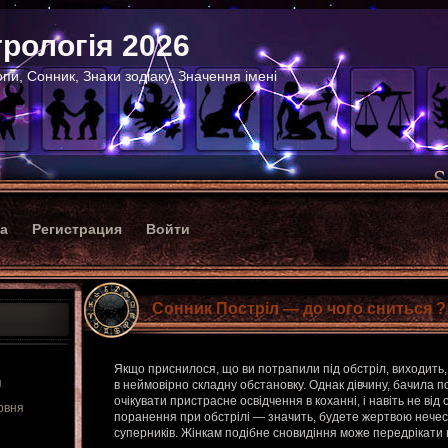
рологія 2026
пи, Сонник, Знаки зодіаку, Значення імені
ка
Регистрация
Войти
Сонник Постріл — до чого сниться ?
Якщо приснилося, що ви потрапили під обстріл, виходить,
я
в неймовірно складну обстановку. Однак дівчину, бачила п
очікувати пристрасне освідчення в коханні, і навіть не ві
рвня
поранення при обстрілі — значить, будете жертвою нечесн
суперників. Жінкам подібне сновидіння може передрікати 