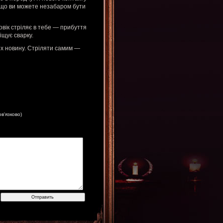
ь, що ви можете незабаром бути
овік стріляє в тебе — прибуття
іщує сварку.
іх новину. Стріляти самим —
ов'язково)