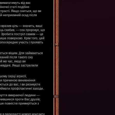
 вимагатимуть від вас
іночої статі подібне
трасті. Якщо сниться, що ви
рай неприємний осад після
 вразив ціль — значить, ваші
ець схибив, — сон пророкує, що
. Зробити постріл самим — це
лише поверхово. Крім того, цей
езпосередню участь і проявіть
ється віщим. Для займаються
ханий після такого сну
й же час, якщо ви
 невдачі. Якщо застрелили
шому серці агресії,
ати причиною виникнення
ється до вас, і ви ризикуєте
иймати профілактичні заходи.
ідчуття вмираючої людини —
чившиеся проти Вас друзів;
іше повністю примиріться з
е в передчутті нового контакту