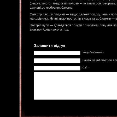
(сексуального); якщо ж ви чоловік – то такий сон говорит
схильні до любовних бажань.
Сам стріляєш у людини — віщує далеку поїздку. Інший чол
мандрівника. Чутні звуки пострілів з луків та арбалетів — в
Постріл чули — доведеться почути приголомшливу для вс
знак прийдешнього успіху.
Залишити відгук
Імя (обов'язково)
Пошта (не публікується, об
Сайт