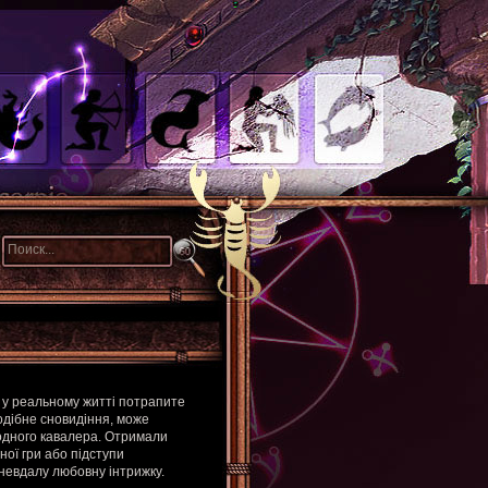
 у реальному житті потрапите
одібне сновидіння, може
д одного кавалера. Отримали
ої гри або підступи
невдалу любовну інтрижку.