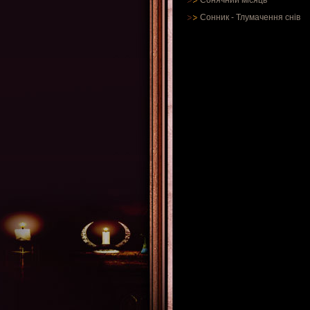
Сонячний місяць
Сонник
-
Тлумачення снів