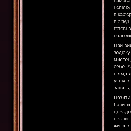
намага
і спілк
в кар’є
в аркуш
готові 
половин
При виб
зодіаку
мистец
себе. А
підхід 
успіхів
занять,
Позитив
бачити 
ці Водо
ніколи 
жити в 