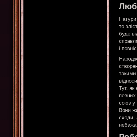
Любо
Натури 
то зліс
буде ві
справля
і повні
Народж
створен
такими 
відноси
Тут, як
певних 
союз у 
Вони жи
сходи, 
небажа