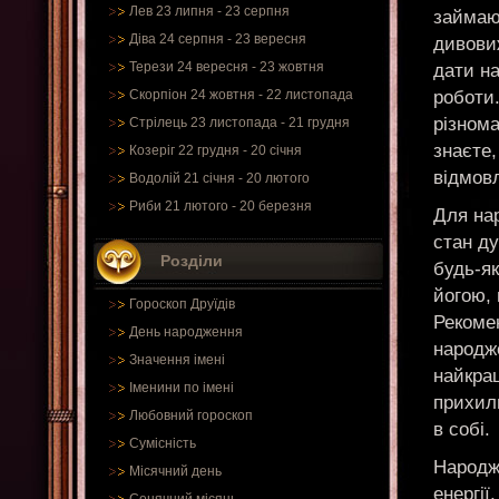
Лев 23 липня - 23 серпня
займаю
Діва 24 серпня - 23 вересня
дивовиж
Терези 24 вересня - 23 жовтня
дати на
роботи.
Скорпіон 24 жовтня - 22 листопада
різнома
Стрілець 23 листопада - 21 грудня
знаєте,
Козеріг 22 грудня - 20 січня
відмовл
Водолій 21 січня - 20 лютого
Риби 21 лютого - 20 березня
Для на
стан ду
Розділи
будь-як
йогою, 
Гороскоп Друїдів
Рекомен
День народження
народж
Значення імені
найкра
Іменини по імені
прихил
Любовний гороскоп
в собі.
Сумісність
Народж
Місячний день
енергії