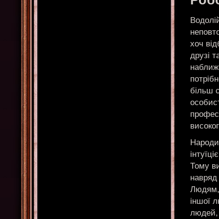
Робо
Водолій
неповто
хоч від
друзі 
наближ
потрібн
більш с
особист
професі
високог
Народи
інтуїці
Тому ви
навряд 
Людям,
іншої л
людей,