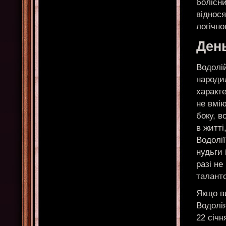
болісни
віднося
логічно
Ден
Водолій
народи
характе
не вмію
боку, 
в житті
Водолії
нудьги 
разі не
талант
Якщо ви
Водолія
22 січн