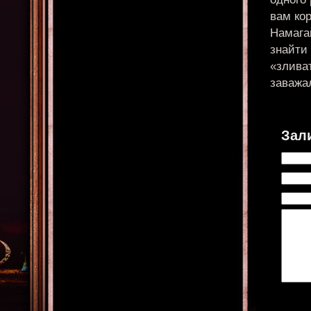
вам ко
Намага
знайти 
«зливат
заважал
Зал