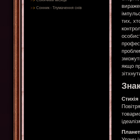
Сонячний місяць
вираже
Сонник
-
Тлумачення снів
імпульс
тих, х
контрол
особис
профес
пробле
зможут
якщо п
зітхнут
Знак
Стихія
Повітря
товарис
ідеаліз
Планет
Урану і