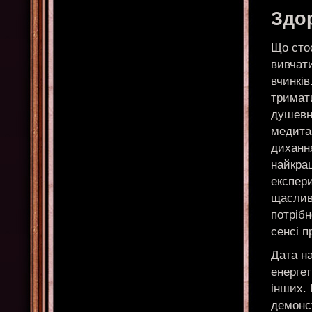
Здо
Що стос
вивчати
вчинків
тримати
душевно
медитац
дихання
найкращ
експер
щаслив
потрібн
сенсі п
Дата на
енергет
інших.
демонст