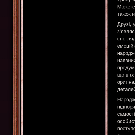
Можете 
також н
Друзі, 
з’являє
спогля
емоційн
народж
наявни
продум
що в їх
оригіна
деталей
Народже
підпор
самост
особист
поступо