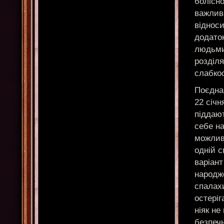
болісно
важлива
відноси
додато
людьми,
розділ
слабкос
Поєднан
22 січн
піддают
себе на
можлив
одній с
варіант
народже
спалахи
остеріг
ніяк не
безпечн