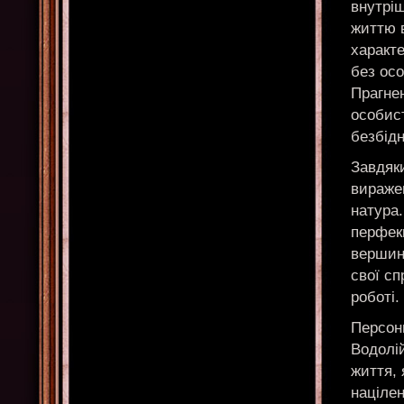
внутрі
життю в
характ
без осо
Прагне
особис
безбідн
Завдяки
виражен
натура.
перфекц
вершин
свої сп
роботі.
Персони
Водолі
життя, 
націлен