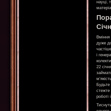
науці, 
матеріа
Пор
Січ
Вміння
дуже до
частіш
і генер
колект
22 січн
займат
м’якіст
Будьте
стежте 
роботі 
Тиснути
одного 