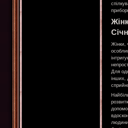
спілкув
приборк
Жін
Січ
Жінки, 
особли
інтриг
непрост
Для одн
інших, 
сприйня
Найбіль
розвитк
допомог
вдоскон
людини