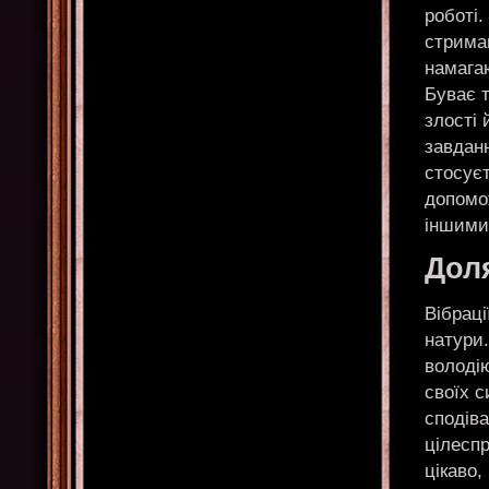
роботі.
стриман
намагаю
Буває 
злості 
завдан
стосуєт
допомо
іншими
Доля
Вібраці
натури
володію
своїх с
сподіва
цілеспр
цікаво,