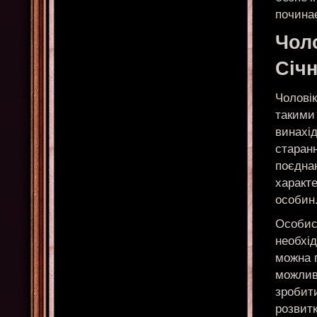
почина
Чол
Січ
Чолові
такими
винахі
старанн
поєдна
характ
особин
Особис
необхід
можна г
можливо
зробити
розвит