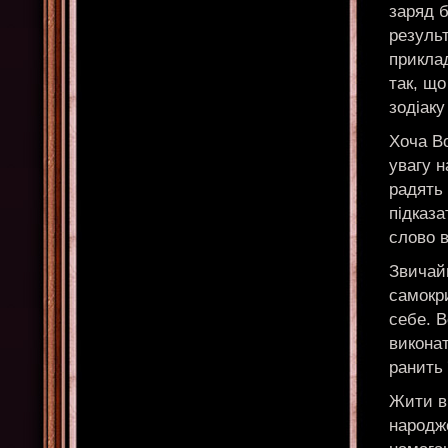
заряд 
резуль
прикла
так, що
зодіаку
Хоча В
увагу н
радять
підказа
слово 
Звичайн
самокр
себе. 
викона
ранить 
Жити в 
народже