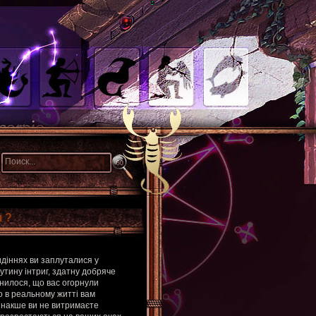
 ?
идіннях ви заплуталися у
утину інтриг, здатну добряче
снилося, що вас огорнули
що в реальному житті вам
 інакше ви не витримаєте