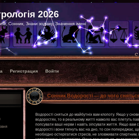
рологія 2026
пи, Сонник, Знаки зодіаку, Значення імені
ка
Регистрация
Войти
Сонник Водорості — до чого сняться
Водорості сняться до майбутніх вам клопоту. Якщо у снов
я
водоростях, то в реальному житті навколо вас плетуть пав
попсувати ваші нерви і навіть зіпсувати життя. Якщо вам 
рвня
водорості і вони тягнуть вас на дно, то сон попереджає, 
необхідно остерігатися стресів, не зловживати спиртним,