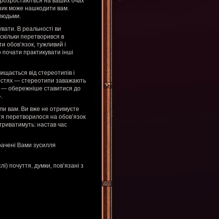
і розростаються на ваших очах
язик може нашкодити вам.
людьми.
вати. В реальності ви
оскільки перетворився в
ти обов’язок, тужливий і
о почати практикувати інші
ищається від стереотипів і
ростях — стереотипи заважають
ві — обережніше ставитися до
.
ли вам. Ви вже не отримуєте
тя перетворилося на обов’язок
 триватимуть: настав час
трачені Вами зусилля
лі) почуття, думки, пов’язані з