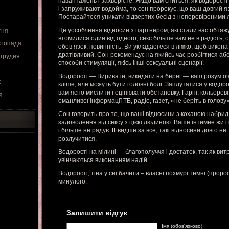
навантажень і захворієте. Якщо вам сниться, як водорост
і запруживают водойма, то сон пророкує, що ваш довгий 
Постарайтеся уникати відвертих бесід з неперевіреними 
Це уособлення відносин з партнером, які стали вас обтяжу
тня
втомилися один від одного, секс більше вам не в радість, 
стопада
обов’язок, повинність. Ви укладаєтеся в ліжко, щоб викона
дратівливий. Сон рекомендує на якийсь час розбігтися аб
 грудня
способи стимуляції, якісь інші сексуальні сценарії.
Водорості — Виривати, викидати на берег — ваш розум оч
о
кліше, але можуть бути головні болі. Заплутатися у водо
вам ясно мислити і оцінювати обстановку. Гарні, кольоро
я
оманливої інформації ТБ, радіо, газет, «не беріть в голову»
Сон говорить про те, що ваші відносини з коханою набрид
задоволення від сексу з цією людиною. Ваше інтимне жит
і більше не радує. Швидше за все, такі відносини довго не
розлучитися.
Водорості на мілині — благополуччя і достаток, так як ви
увінчаються виконанням надій.
Водорості, тіна у сні бачити – власні похмурі темні (пророс
минулого.
Залишити відгук
Імя (обов'язково)