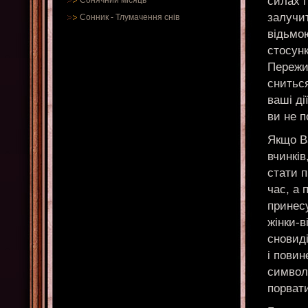
силах і
Сонячний місяць
залучи
Сонник
-
Тлумачення снів
відьмо
стосун
Пережив
снитьс
ваші ді
ви не п
Якщо В
вчинків
стати 
час, а 
принес
жінки-в
сновиді
і повин
символі
порват