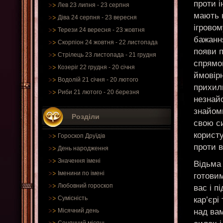
проти і
Лев 23 липня - 23 серпня
мають 
Діва 24 серпня - 23 вересня
ігровом
Терези 24 вересня - 23 жовтня
бажання
Скорпіон 24 жовтня - 22 листопада
появи п
Стрілець 23 листопада - 21 грудня
спрямо
Козеріг 22 грудня - 20 січня
ймовірн
Водолій 21 січня - 20 лютого
прихил
Риби 21 лютого - 20 березня
незнай
знайом
Розділи
свою си
корист
Гороскоп Друїдів
проти в
День народження
Значення імені
Відьма 
Іменини по імені
готови
Любовний гороскоп
вас і п
Сумісність
кар’єрі
над вам
Місячний день