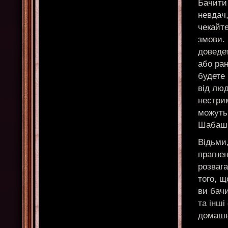
Бачити 
невдач,
чекайте
змови.
доведе
або ран
будете 
від лю
нестрим
можуть
Шабаш,
Відьми
прагнен
розвага
того, щ
ви бачи
та інш
домашн