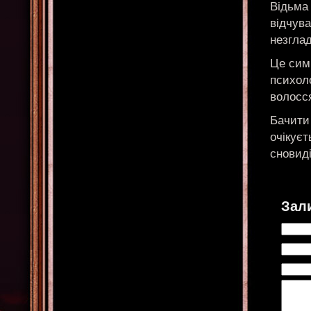
Відьма 
відчув
незгла
Це симв
психоло
волосс
Бачити 
очікуєт
сновиді
Зал