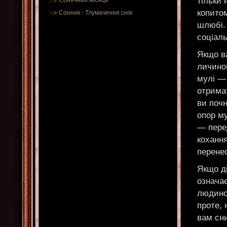
тільки 
Сонячний місяць
копитом
Сонник
-
Тлумачення снів
шлюбі.
соціал
Якщо в
личино
мулі —
отримат
ви почн
опор м
— пере
коханн
перене
Якщо ді
означає
людиною
проте, 
вам сн