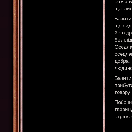
розчар
щаслив
Бачити
що сиди
його др
безплід
Оседла
оседла
добра.
людин
Бачити 
прибуто
товару 
Побачи
тварин
отрима