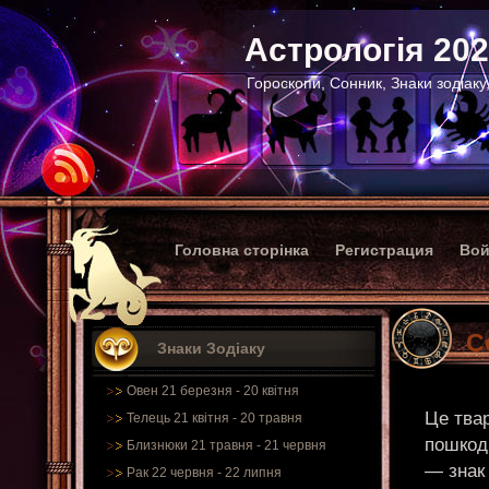
Астрологія 20
Гороскопи, Сонник, Знаки зодіаку
Головна сторінка
Регистрация
Вой
С
Знаки Зодіаку
Овен 21 березня - 20 квітня
Це твар
Телець 21 квітня - 20 травня
пошкоди
Близнюки 21 травня - 21 червня
— знак 
Рак 22 червня - 22 липня