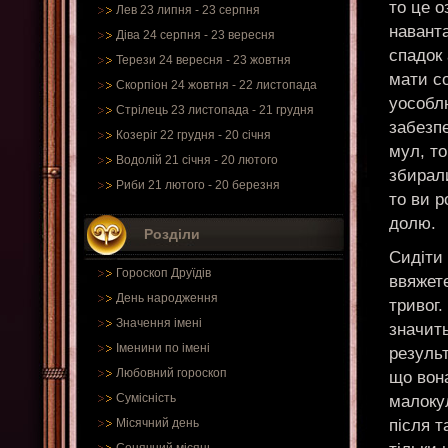
то це 
Лев 23 липня - 23 серпня
наванта
Діва 24 серпня - 23 вересня
спадок
Терези 24 вересня - 23 жовтня
мати со
Скорпіон 24 жовтня - 22 листопада
уособлю
Стрілець 23 листопада - 21 грудня
забезп
Козеріг 22 грудня - 20 січня
мул, то
Водолій 21 січня - 20 лютого
збирали
Риби 21 лютого - 20 березня
то ви р
долю.
Розділи
Сидіти 
Гороскоп Друїдів
ввяжет
День народження
тривог.
Значення імені
значить
Іменини по імені
результ
Любовний гороскоп
що вон
Сумісність
малоку
після т
Місячний день