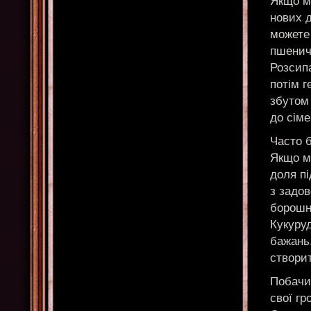
Якщо м
нових 
можете
пшенич
Розсип
потім г
збутом
до сіме
Часто 
Якщо м
доля пі
з задов
борошн
Кукуру
бажань.
створит
Побачит
свої гр