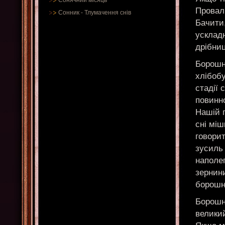
Сонячний місяць
Провал 
Сонник
-
Тлумачення снів
Бачити,
ускладн
дрібниц
Борошн
хлібобу
стадії 
повинно
Нашій п
сні міш
говорит
зусиль 
наполег
зернини
борошна
Борошно
велики