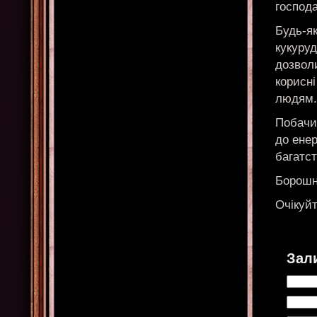
господ
Будь-як
кукуруд
дозволи
корисні
людям.
Побачит
до енер
багатст
Борошн
Очікуйт
Зал