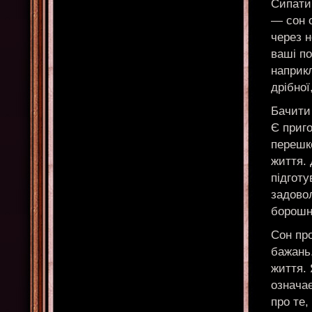
Сипати 
— сон о
через 
ваші п
наприкл
дрібної
Бачити
Є приго
перешк
життя.
підготу
задово
борошн
Сон пр
бажань.
життя.
означає
про те,