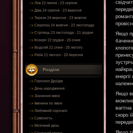
свідчит
Лев 23 липня - 23 серпня
передв
Діва 24 серпня - 23 вересня
романт
Терези 24 вересня - 23 жовтня
провісн
Скорпіон 24 жовтня - 22 листопада
Стрілець 23 листопада - 21 грудня
Якщо п
бачення
Козеріг 22 грудня - 20 січня
клопоті
Водолій 21 січня - 20 лютого
принес
Риби 21 лютого - 20 березня
зустріч
найкращ
Розділи
енергії
Гороскоп Друїдів
належно
День народження
Якщо в
Значення імені
можлив
Іменини по імені
вагітна
Любовний гороскоп
скоро 
Сумісність
передві
Місячний день
Якщо ті