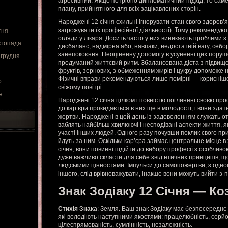
агресивний. Якщо потрібно дипломатичний підхід, то сам
плану, прийнятного для всіх зацікавлених сторін.
Народжені 12 січня схильні ігнорувати стан свого здоров’
загрожувати їх професійної діяльності). Тому рекомендують
тня
огляди у лікаря. Досить часто у них виникають проблеми 
стопада
дисбаланс, надмірна або, навпаки, недостатній вагу, себ
занепокоєння. Неоціненну допомогу в усуненні цих пору
 грудня
продуманий життєвий ритм. Збалансована дієта з підвищен
фруктів, зернових, з обмеженням жирів і цукру допоможе 
Фізичні вправи рекомендуються лише помірні — корисніше
о
свіжому повітрі.
я
Народжені 12 січня цілком і повністю поглинені своєю про
до кар’єри прокидається в них ще в молодості, і вони здат
жертви. Народжені в цей день із задоволенням служать о
ваблять найбільш хвилюючі і несподівані аспекти життя, 
участі інших людей. Одного разу почувши поклик свого пр
йдуть за ним. Оскільки кар’єра займає центральне місце в 
січня, вони повинні підійти до вибору професії з особливо
дуже важливо скласти для себе звід етичних принципів, 
людськими цінностями. Імпульси до самопожертви, з одного
іншого, слід врівноважувати, інакше вони можуть вийти з-
Знак Зодіаку 12 Січня — Ко
Стихія Знака
: Земля. Ваш знак Зодіаку має безпосереднє 
які володіють наступними якостями: працелюбність, серйозн
цілеспрямованість, сумлінність, незалежність.