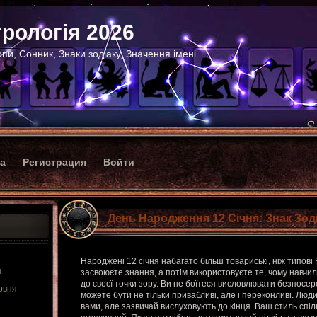
рологія 2026
пи, Сонник, Знаки зодіаку, Значення імені
ка
Регистрация
Войти
День Народження 12 Січня: Знак Зод
Народжені 12 січня набагато більш товариські, ніж типові
я
засвоюєте знання, а потім використовуєте те, чому навчи
до своєї точки зору. Ви не боїтеся висловлювати безпосер
рвня
можете бути не тільки привабливі, але і переконливі. Люд
вами, але зазвичай вислуховують до кінця. Ваш стиль спі