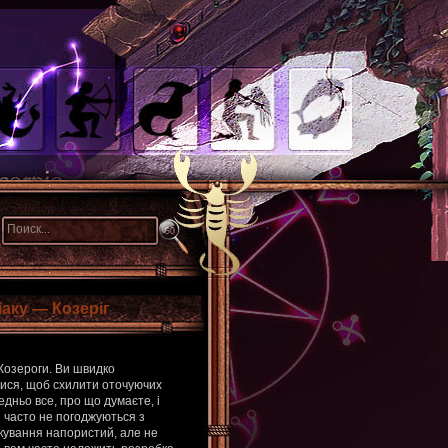
іаку — Козеріг
 Козероги. Ви швидко
лися, щоб схилити оточуючих
едньо все, про що думаєте, і
и часто не погоджуються з
лкування напористий, але не