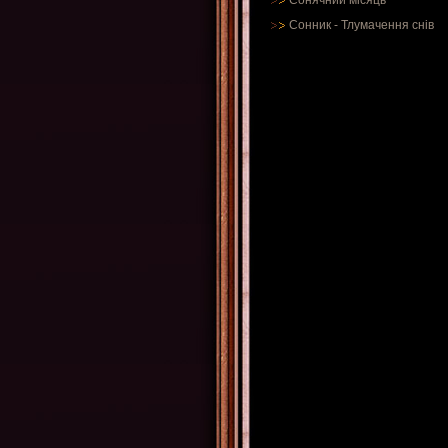
Сонячний місяць
Сонник
-
Тлумачення снів