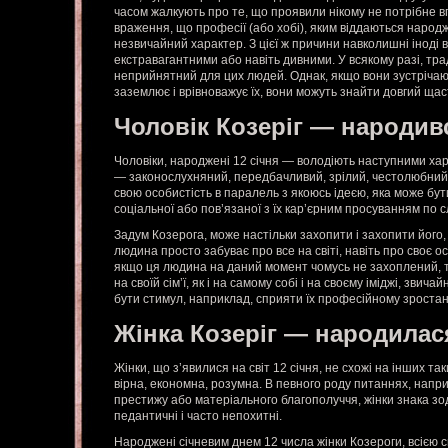
часом жалкують про те, що проявили нікому не потрібне в
враження, що професії (або хобі), яким віддаються народж
незвичайний характер. З цієї ж причини навколишні іноді в
екстравагантними або навіть дивними. У всякому разі, тр
неприйнятний для цих людей. Однак, якщо вони зустрічаю
заземлює і врівноважує їх, вони можуть знайти довгий щас
Чоловік Козеріг — народив
Чоловіки, народжені 12 січня — володіють наступними ха
— законослухняний, передбачливий, зрілий, честолюбний.
свою особистість в паралель з якоюсь ідеєю, яка може бути
соціальної або пов’язаної з їх кар’єрним просуванням по 
Задум Козерога, може настільки захопити і захопити його
людина просто забуває про все на світі, навіть про своє о
якщо ця людина на даний момент чомусь не захоплений, 
на своїй сім’ї, як і на самому собі і на своєму іміджі, звича
бути стимул, наприклад, сприяти їх професійному зроста
Жінка Козеріг — народилас
Жінки, що з’явилися на світ 12 січня, не схожі на інших т
вірна, економна, розумна. В певного роду питаннях, наприк
престижу або матеріального благополуччя, жінки знака зо
педантичні і часто непохитні.
Народжені січневим днем 12 числа жінки Козероги, всією 