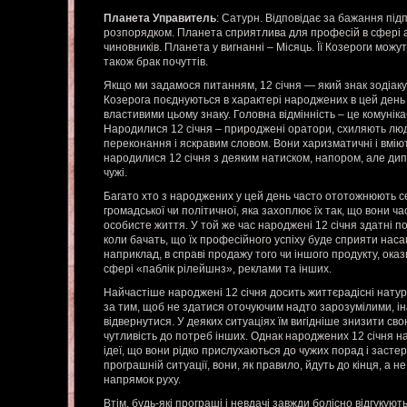
Планета Управитель
: Сатурн. Відповідає за бажання під
розпорядком. Планета сприятлива для професій в сфері а
чиновників. Планета у вигнанні – Місяць. Її Козероги можут
також брак почуттів.
Якщо ми задамося питанням, 12 січня — який знак зодіаку
Козерога поєднуються в характері народжених в цей день
властивими цьому знаку. Головна відмінність – це комунікаб
Народилися 12 січня – природжені оратори, схиляють лю
переконання і яскравим словом. Вони харизматичні і вмію
народилися 12 січня з деяким натиском, напором, але дипло
чужі.
Багато хто з народжених у цей день часто ототожнюють с
громадської чи політичної, яка захоплює їх так, що вони ч
особисте життя. У той же час народжені 12 січня здатні п
коли бачать, що їх професійного успіху буде сприяти нас
наприклад, в справі продажу того чи іншого продукту, оказ
сфері «паблік рілейшнз», реклами та інших.
Найчастіше народжені 12 січня досить життєрадісні натур
за тим, щоб не здатися оточуючим надто зарозумілими, ін
відвернутися. У деяких ситуаціях їм вигідніше знизити сво
чутливість до потреб інших. Однак народжених 12 січня на
ідеї, що вони рідко прислухаються до чужих порад і заст
програшній ситуації, вони, як правило, йдуть до кінця, а н
напрямок руху.
Втім, будь-які програші і невдачі завжди болісно відгукують