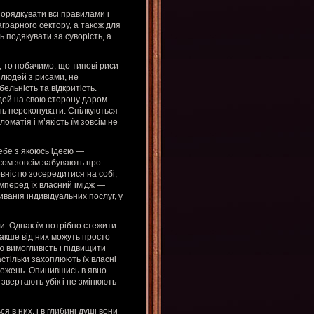
порядкувати всі правилами і
грарного сектору, а також для
ь подякувати за суворість, а
, то побачимо, що типові риси
 людей з рисами, не
ельність та відкритість.
дей на свою сторону даром
ть переконувати. Спілкуються
матія і м’якість їм зовсім не
ебе з якоюсь ідеєю —
асом зовсім забувають про
овністю зосередитися на собі,
амперед їх власний імідж —
иванія індивідуальних послуг, у
и. Однак їм потрібно стежити
акше від них можуть просто
ю вимогливість і підвищити
стільки захоплюють їх власні
ережень. Опинившись в явно
е звертають убік і не змінюють
ся в них, і в глибині душі вони