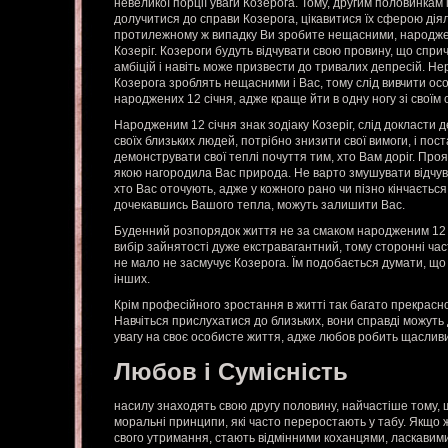
невеликої порції уваги Козерога. Тому, другим половинкам 
долучитися до справи Козерога, цікавитися їх сферою діяль
протилежному ж випадку Ви зробите нещасними, народжен
Козеріг. Козероги будуть відчувати свою провину, що спр
амбіцій і навіть може призвести до тривалих депресій. Не
Козерога зроблять нещасними і Вас, тому слід вивчити осо
народжених 12 січня, адже краще йти в одну ногу зі своїм
Народженим 12 січня знак зодіаку Козеріг, слід докласти 
своїх близьких людей, потрібно знизити свої вимоги, і по
демонструвати свої теплі почуття тим, хто Вам доріг. Проя
якою нагородила Вас природа. Не варто змушувати відчув
хто Вас оточують, адже у кожного рано чи пізно кінчається
дочекавшись Вашого тепла, можуть залишити Вас.
Буденний розпорядок життя не за смаком народженим 12 січ
вибір зайнятості дуже екстравагантний, тому сторонні ча
не мало не засмучує Козерога. Їм подобається думати, що 
інших.
Крім професійного зростання в житті так багато прекрасно
Навчіться прислухатися до близьких, вони справді можуть
увагу на своє особисте життя, адже любов робить щасливи
Любов і Сумісність
насилу знаходять свою другу половину, найчастіше тому, 
моральні принципи, які часто переростають у табу. Якщо ж
свого утримання, стають відмінними коханцями, ласкавими