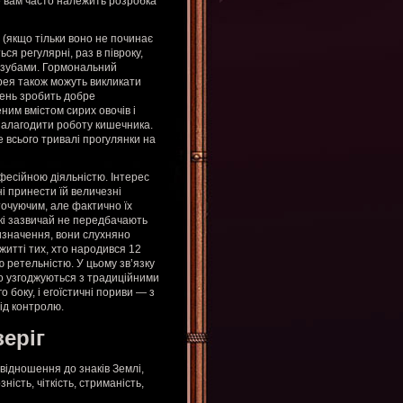
е вам часто належить розробка
я (якщо тільки воно не починає
ся регулярні, раз в півроку,
з зубами. Гормональний
орея також можуть викликати
шень зробить добре
им вмістом сирих овочів і
налагодити роботу кишечника.
 всього тривалі прогулянки на
фесійною діяльністю. Інтерес
ні принести їй величезні
точуючим, але фактично їх
які зазвичай не передбачають
изначення, вони слухняно
житті тих, хто народився 12
ю ретельністю. У цьому зв’язку
що узгоджуються з традиційними
 боку, і егоїстичні пориви — з
під контролю.
зеріг
відношення до знаків Землі,
ість, чіткість, стриманість,