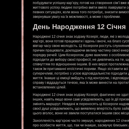
побудувати успішну кар’єру, готові на створення сім’ї вже 
життєвого успіху людині потрібно вміти вміло лавірувати се
певних ситуаціях, коли вона того потребує, знизити вимог
звернувши увагу на їх можливості, а може і проблеми.
День Народження 12 Січня
Народжені 12 січня знак зодіаку Козеріг, люди, які з моло
кар’єрі, вони готові працювати і вдень і вночі, на благо сус
вівтар часу свою молодість. Ці Козероги ростуть слухняними
причин працювати, докладаючи велику частину своєї енергі
порядку речей. Цим Козерогом, дуже важливо з особливою
підходити до вибору своєї професії, не дивлячись на те, 
співчуттям по відношенню іншим. В них вирує протилежна 
також їм притаманні егоїстичні пориви. Якщо зіставити всі 
суперечливі, потрібно з усією відповідальністю підходити 
життя. Інакше ці емоції вийдуть з під контролю, і відповід
справу і віддадуться течією, яка їх може винести на проти
встановлених цілей.
Народжені 12 січня знак зодіаку Козеріг, фактично не зда
інших, навіть якщо вони самі усвідомлюють, що їх дії приз
змінять маршрут. Невдачі ж переносять ці Козероги надзви
своєї душі усвідомлюють, що виявлену впертість було зайв
цього вголос, вони не звикли поступатися іншим своє місц
Захопленість кар’єрою часто змушує, народжених 12 січня 
про особисте життя, що, так чи інакше, засмучує близьких