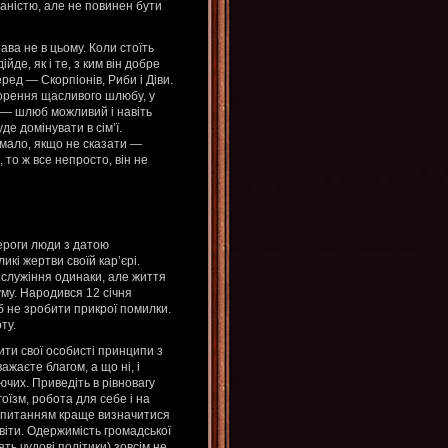
аністю, але не повинен бути
рава не в цьому. Коли стоїть
йде, як і те, з ким він добре
ред — Скорпіонів, Риби і Діви.
ворення щасливого шлюбу, у
м — шлюб можливий і навіть
е домінувати в сім’ї.
 мало, якщо не сказати —
, то ж все непросто, він не
озероги люди з датою
кі жертви своїй кар’єрі.
 служіння одинаки, але життя
му. Народився 12 січня
б не зробити прикрої помилки.
ту.
ити свої особисті принципи з
жаєте благом, а що ні, і
чих. Приведіть в рівновагу
оїзм, робота для себе і на
м питанням краще визначитися
світи. Одержимість громадської
ять чудові політики) зовсім не