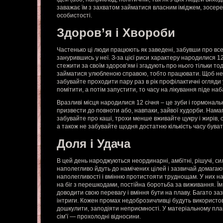
заважає їм з захватом займатися власним іміджем, зосер
особистості.
Здоров’я і Хвороби
Частенько ці люди працюють як заведені, забувши про все,
занурившись у неї. З-за цієї риси характеру народилися 1
стежити за своїм здоров’ям і згадують про нього тільки то
займатися улюбленою справою, тобто працювати. Щоб не 
забувайте проходити пару раз в рік профілактичні огляди 
помітити, а потім запустити, то часу на лікування піде на
Вразливі місця народилися 12 січня – це зуби і гормонал
призвести до повноти або, навпаки, зайвої худорби. Намаг
забувайте про каші, трохи менше вживайте цукру і жирів,
а також не забувайте щодня достатню кількість часу бувати
Доля і Удача
В цей день народжуються неординарні, амбітні, рішучі, си
наполегливо йдуть до намічених цілей і зазвичай домагаю
наполегливості і вмінню протистояти труднощам. У них н
на біг з перешкодами, постійна боротьба за виживання. Ї
доводити свою перевагу і вміння бути на плаву. Багато заз
інтриги. Кожен промах недоброзичливці будуть використ
дошкулити, заподіяти неприємності. У матеріальному плані
сім’ї — прохолодні відносини.