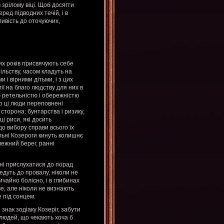
в зрілому віці. Щоб досягти
ред підводних течій, і в
ливість до оточуючих,
дих років присвячують себе
пільству, часом кладуть на
 і вірними дітьми, і з цих
ї на благо людству для них в
 ретельністю і обережністю
що ці люди переповнені
сторона: бунтарства і ризику,
ці риси, які досить
до вибору справи всього їх
альні Козероги кинуть колишнє
лежний берег, ранні
тні прислухатися до порад
ведуть до провалу, ніколи не
чайно болісно, і в глибинах
е, але ніколи не визнають
е під сонцем.
знак зодіаку Козеріг, забути
 людей, що чекають хоча б