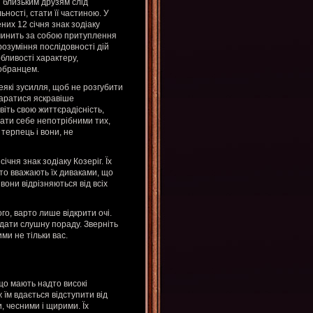
і близьким друзям слід
ності, стати її частиною. У
их 12 січня знак зодіаку
ичинить за собою притуплення
розуміння послідовності дій
бливості характеру,
 обранцем.
деякі зусилля, щоб не розгубити
старатися яскравіше
віть свою життєрадісність,
ати себе непотрібними тих,
 терпець і вони, не
ня знак зодіаку Козеріг. Їх
сто вважають їх диваками, що
вони відрізняються від всіх
го, варто лише відкрити очі.
 дати слушну пораду. Зверніть
ми не тільки вас.
що мають надто високі
 їм вдається відступити від
, чесними і щирими. Їх