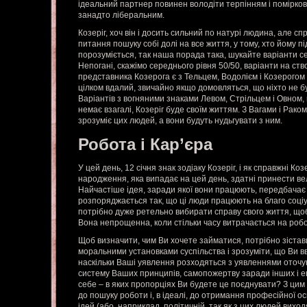
ідеальний партнер повинен володіти терпінням і помірков
занадто ліберальним.
Козеріг, хоч він і досить сильний по натурі людина, але сп
питання пошуку собі долі на все життя, у тому, хто йому піді
порозуміється, так наша порада така, шукайте варіанти се
Непогані, скажімо середнього рівня 50/50, варіанти на ст
представника Козерога є з Тельцем, Водолієм і Козерого
цілком вдалий, звичайно якщо домовляться, що ніхто не буд
Варіантів з вогняними знаками Левом, Стрільцем і Овном,
немає взагалі, Козеріг буде своїм життям. З Вагами і Раком
зрозуміє цих людей, а вони будуть нудьгувати з ним.
Робота і Кар’єра
У цей день, 12 січня знак зодіаку Козеріг, і як справжні К
народження, яка випадає на цей день, здатні принести вели
Найчастіше ідея, заради якої вони працюють, передбачає
розпоряджається так, що ці люди працюють на благо соціу
потрібно дуже ретельно вибирати справу свого життя, що
Вона непрощенна, коли стільки часу витрачається на робо
Щоб визначити, чим Ви хочете займатися, потрібно зістав
моральними установками суспільства і зрозуміти, що Ви вва
наскільки Ваші уявлення розходяться з уявленнями оточую
систему Ваших принципів, самопожертву заради інших і ег
себе – в яких пропорціях Ви будете це поєднувати? З ци
до пошуку роботи і, в ідеалі, до отримання професійної о
ідей (або, наприклад, політичній, так як з цих людей виход