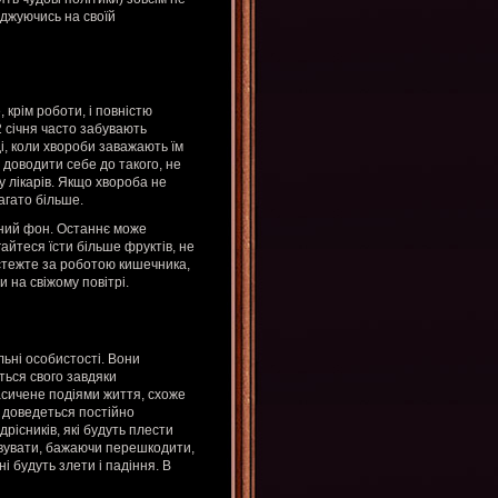
еджуючись на своїй
 крім роботи, і повністю
2 січня часто забувають
ді, коли хвороби заважають їм
доводити себе до такого, не
у лікарів. Якщо хвороба не
багато більше.
ьний фон. Останнє може
айтеся їсти більше фруктів, не
 стежте за роботою кишечника,
 на свіжому повітрі.
льні особистості. Вони
ться свого завдяки
асичене подіями життя, схоже
м доведеться постійно
дрісників, які будуть плести
овувати, бажаючи перешкодити,
 будуть злети і падіння. В