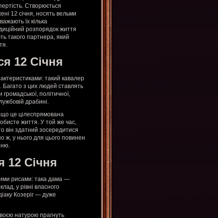
пертість. Створюється
ені 12 січня, носять вельми
важають їх кілька
адиційний розпорядок життя
ть такого партнера, який
тя.
ся 12 Січня
рактеристиками: такий кавалер
 Багато з цих людей ставлять
 громадської, політичної,
службовій драбині.
, що це цілеспрямована
собисте життя. У той же час,
то він здатний зосередитися
йно ж, у нього для цього повинен
нню.
я 12 Січня
акими рисами: така дама —
лад, у рівні власного
діаку Козеріг — дуже
своєю натурою прагнуть