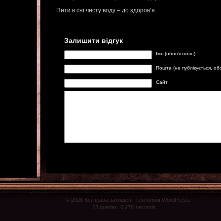
Пити в сні чисту воду – до здоров’я.
Залишити відгук
Імя (обов'язково)
Пошта (не публікується, об
Сайт
© 2026 Всі права захищені. Технології WordPress.
23 queries. 0,278 seconds.