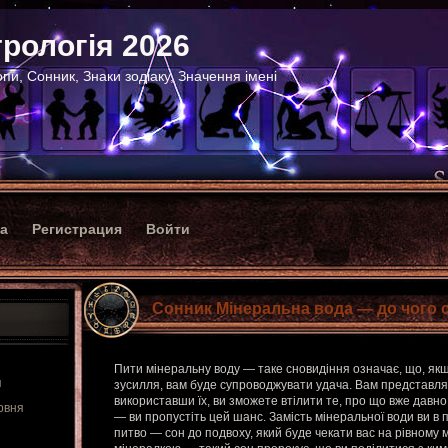
рологія 2026
пи, Сонник, Знаки зодіаку, Значення імені
ка
Регистрация
Войти
Сонник Мінеральна вода — до чого 
Пити мінеральну воду — таке сновидіння означає, що, як
я
зусилля, вам буде супроводжувати удача. Вам представлят
використавши їх, ви зможете втілити те, про що вже давно
рвня
— ви пропустіть цей шанс. Замість мінеральної води ви в 
питво — сон до подвоху, який буде чекати вас на рівному 