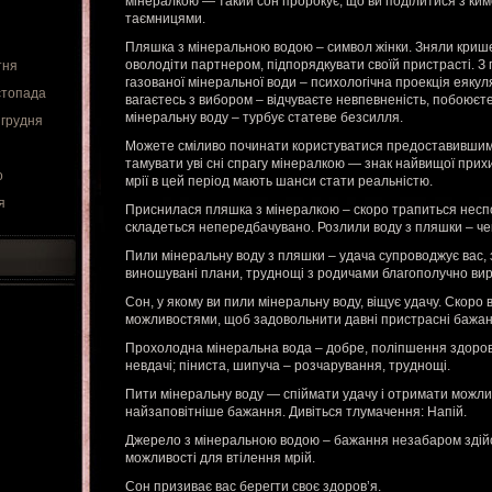
мінералкою — такий сон пророкує, що ви поділитися з ки
таємницями.
Пляшка з мінеральною водою – символ жінки. Зняли крише
оволодіти партнером, підпорядкувати своїй пристрасті. З
тня
газованої мінеральної води – психологічна проекція еякуля
стопада
вагаєтесь з вибором – відчуваєте невпевненість, побоюєте
мінеральну воду – турбує статеве безсилля.
 грудня
Можете сміливо починати користуватися предоставивши
тамувати уві сні спрагу мінералкою — знак найвищої прихи
о
мрії в цей період мають шанси стати реальністю.
я
Приснилася пляшка з мінералкою – скоро трапиться несп
складеться непередбачувано. Розлили воду з пляшки – че
Пили мінеральну воду з пляшки – удача супроводжує вас, 
виношувані плани, труднощі з родичами благополучно вир
Сон, у якому ви пили мінеральну воду, віщує удачу. Скор
можливостями, щоб задовольнити давні пристрасні бажан
Прохолодна мінеральна вода – добре, поліпшення здоров’
невдачі; піниста, шипуча – розчарування, труднощі.
Пити мінеральну воду — спіймати удачу і отримати можли
найзаповітніше бажання. Дивіться тлумачення: Напій.
Джерело з мінеральною водою – бажання незабаром здійс
можливості для втілення мрій.
Сон призиває вас берегти своє здоров’я.