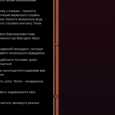
мось своїми комерційними
чку з пляшки – прагнете
 пляшки вирвалася струмінь
ції. Купуєте мінеральну воду,
ся статевого контакту. Пили
мися Вам можливостями,
льності до Вам удачі. Ваші
одіваний прецедент, ситуація
кайте непроханого відвідувача.
здійсните потаємні, довго
ішаться.
о ви насолодитеся наданими вам
ня.
я, успіх. Тепла – нездужання,
вість задовольнити своє
няться, виникнуть реальні