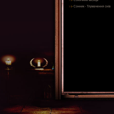
Сонячний місяць
Сонник
-
Тлумачення снів