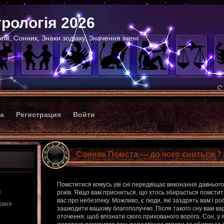
рологія 2026
пи, Сонник, Знаки зодіаку, Значення імені
ка
Регистрация
Войти
Сонник Помста — до чого сниться ?
Помститися комусь уві сні передвіщає виконання давнього
я
років. Якщо вам присниться, що хтось збирається помсти
вас про небезпеку. Можливо, є люди, які заздрять вам і р
рвня
зашкодити вашому благополуччю. Після такого сну вам ва
оточення, щоб впізнати свого прихованого ворога. Сон, у 