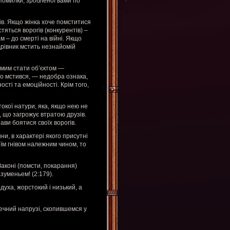
помилки, зробленої вами по
ів. Якщо жінка хоче помститися
тяться ворогів (конкурентів) –
м – до смерті на війні. Якщо
рівник мстить незнайомій
амим стати об’єктом —
-то мстився, — недобра ознака,
ості та емоційності. Крім того,
токої натури, яка, якщо нею не
 що загрожує втратою друзів.
ави боятися своїх ворогів.
и, в характері якого присутні
оїм гнівом належним чином, то
Законі (помсти, покарання)
зуменьем! (2:179).
уха, жорстокий і низький, а
ечний напрузі, скопившемся у