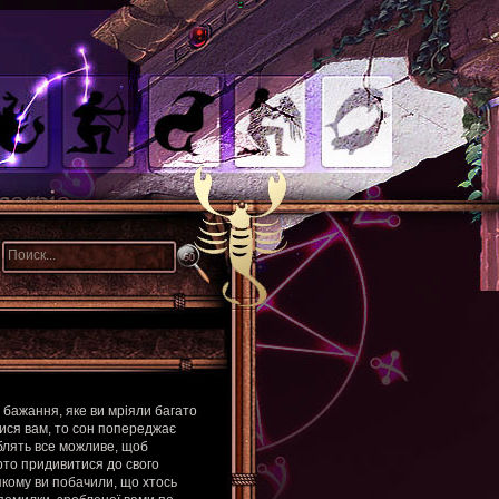
 бажання, яке ви мріяли багато
тися вам, то сон попереджає
облять все можливе, щоб
рто придивитися до свого
якому ви побачили, що хтось