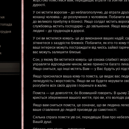
жорстоко помстився вам, передвіщає втрати та збитки за 
дурості.
У сні мстити ворогам – до неблагополуччю, до втрати друз
коханці чоловіка – до розлучення з чоловіком. Побачити мс
тня
до великого прибутку в бізнесі. Якщо солдат мстить ворога
стопада
службовець мстить господарю – до звільнення. Якщо манд
людині – до труднощів в дорозі.
 грудня
У сні ви мстилися комусь- це до виконання ваших надій; с
зіткнетеся з заздрістю ближніх. Побачити, як хто-то кому
о
ваші інтереси можуть постраждати від чиєїсь зайвої гарячн
вас можуть залишити близькі.
я
Сон, у якому Ви мститеся комусь- це ознака слабкої і жорс
управляти відповідним чином, може принести багато лиха,
Якщо сниться, що інші мстять Вам — у Вас будуть усі підст
Якщо приснилася ваша кому-то помста, це видає вас людин
легкодухість і жорстокість. Якщо ви не будете керувати св
розгубите всіх своїх друзів і пориньте в жалю.
Помста — це довголіття, бо Всевишній говорить: В цьому 
криється збереження вашого життя, про ви, хто володіє ра
Якщо вам сниться помста, це означає, що ви людина легкод
ваше ставлення до людей призведе до самотності.
Сильна спрага помсти уві сні, передвіщає Вам про небезп
Вашій душі.