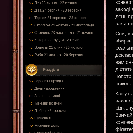
конверт
Лев 23 липня - 23 серпня
заході 
Діва 24 серпня - 23 вересня
день пр
Терези 24 вересня - 23 жовтня
залишит
Скорпіон 24 жовтня - 22 листопада
Стрілець 23 листопада - 21 грудня
Сни, в 
збираєт
Козеріг 22 грудня - 20 січня
реальн
Водолій 21 січня - 20 лютого
докласт
Риби 21 лютого - 20 березня
вам сни
дістати
Розділи
непотрі
Гороскоп Друїдів
ніякого
День народження
Кажуть,
Значення імені
захопле
Іменини по імені
рідкісн
Любовний гороскоп
Звичай
Сумісність
компенс
Місячний день
філател