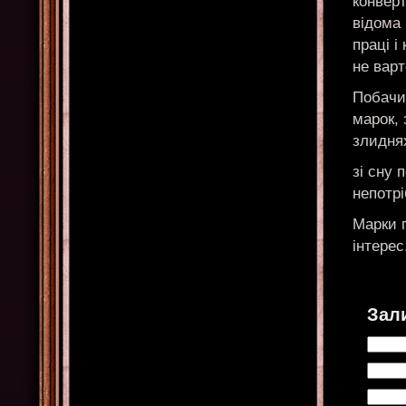
конвер
відома
праці і
не вар
Побачит
марок, 
злидня
зі сну
непотрі
Марки п
інтерес
Зал