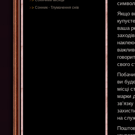
Сонячний місяць
символі
Сонник
-
Тлумачення снів
Якщо ви
купуєте
ваша ре
заходів
наклеює
важлив
говори
свого с
Побачи
ви буд
місці с
марки д
зв’язку
захист
на слу
Поштов