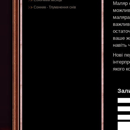
Сонячний місяць
Маляр 
Сонник
-
Тлумачення снів
можливо
маляра
важлив
остаточ
ваше ж
навіть 
Нові п
інтерпр
якого к
Зал