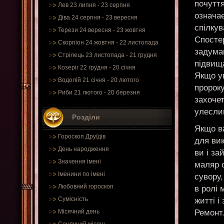
почутт
Лев 23 липня - 23 серпня
означає
Діва 24 серпня - 23 вересня
спілку
Терези 24 вересня - 23 жовтня
Спосте
Скорпіон 24 жовтня - 22 листопада
задума
Стрілець 23 листопада - 21 грудня
підвища
Козеріг 22 грудня - 20 січня
Якщо ув
Водолій 21 січня - 20 лютого
пророку
Риби 21 лютого - 20 березня
захоче
улесли
Розділи
Якщо в
Гороскоп Друїдів
для вик
День народження
ви і з
Значення імені
маляр 
Іменини по імені
сувору
Любовний гороскоп
в ролі 
Сумісність
житті і
Ремонт
Місячний день