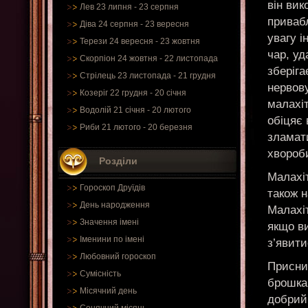
він вик
Лев 23 липня - 23 серпня
приваб
Діва 24 серпня - 23 вересня
увагу і
Терези 24 вересня - 23 жовтня
чар, уд
Скорпіон 24 жовтня - 22 листопада
зберіга
Стрілець 23 листопада - 21 грудня
нервову
Козеріг 22 грудня - 20 січня
малахіт
Водолій 21 січня - 20 лютого
обіцяє
Риби 21 лютого - 20 березня
зламати
хвороб
Розділи
Малахіт
Гороскоп Друїдів
також н
День народження
Малахіт
Значення імені
якщо в
Іменини по імені
з’явити
Любовний гороскоп
Приснил
Сумісність
брошка
Місячний день
добрий