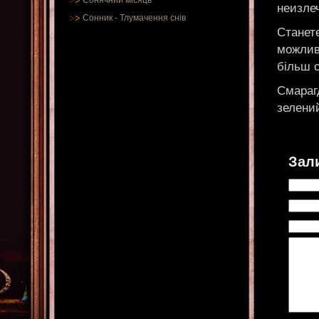
Сонячний місяць
неизле
Сонник
-
Тлумачення снів
Станете
можлив
більш 
Смарагд
зелений
Зал