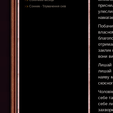
Сонячний місяць
приснил
Сонник
-
Тлумачення снів
улесли
намагає
Побачи
власно
благоп
отриман
заклик 
вони в
Лишай 
лишай 
наяву м
скоєно
Чолові
себе та
себе л
захвор