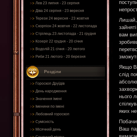
поступ
Лев 23 липня - 23 серпня
непрост
Діва 24 серпня - 23 вересня
Терези 24 вересня - 23 жовтня
Лишай, 
Скорпіон 24 жовтня - 22 листопада
зайняті
Стрілець 23 листопада - 21 грудня
вам вип
зробивш
Козеріг 22 грудня - 20 січня
перетво
Водолій 21 січня - 20 лютого
зможут
Риби 21 лютого - 20 березня
Якщо В
Розділи
слід по
абсолю
Гороскоп Друїдів
захворю
День народження
нього 
Значення імені
спілкув
Іменини по імені
яких не
Любовний гороскоп
Побачит
Сумісність
Ваш пар
Місячний день
вимага