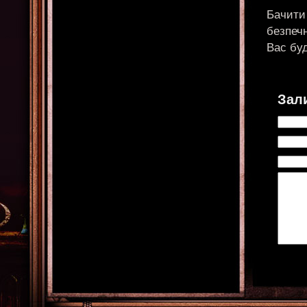
Бачити
безпеч
Вас буд
Зал