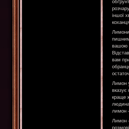
обґрун
розчару
іншої 
коханц
Лимони
пишним
вашою 
Відстав
вам пр
обранц
остато
Лимон у
вказує 
краще 
людина
лимон 
Лимон 
розмові