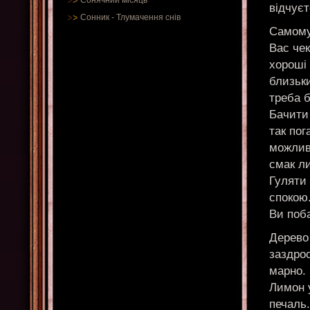
Сонячний місяць
відчуєт
Сонник
-
Тлумачення снів
Самому
Вас че
хороші 
близьки
треба 
Бачити
так по
можливі
смак л
Гуляти
спокою.
Ви поб
Дерево 
заздрос
марно. 
Лимон у
печаль.