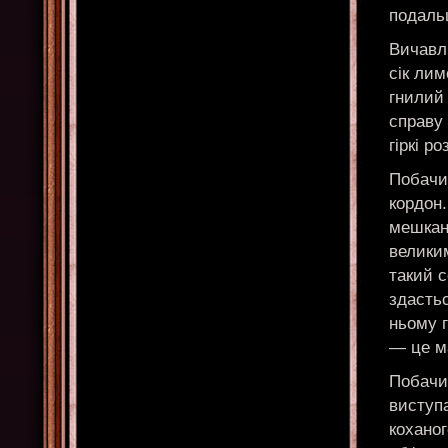
подаль
Вичавл
сік лим
гнилий 
справу 
гіркі р
Побачит
кордон
мешкан
велики
такий 
здасть
ньому г
— це ма
Побачи
виступа
коханог