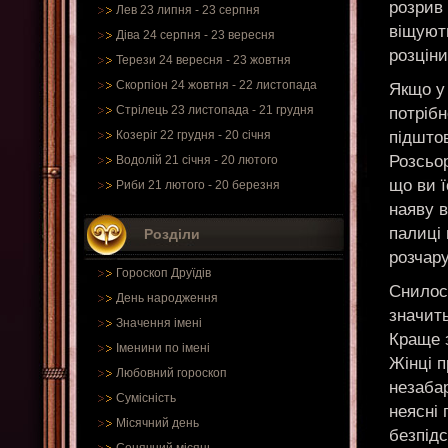
розрив 
Лев 23 липня - 23 серпня
віщуют
Діва 24 серпня - 23 вересня
розціни
Терези 24 вересня - 23 жовтня
Скорпіон 24 жовтня - 22 листопада
Якщо у
Стрілець 23 листопада - 21 грудня
потрібн
підшто
Козеріг 22 грудня - 20 січня
Розсьо
Водолій 21 січня - 20 лютого
що ви ї
Риби 21 лютого - 20 березня
наяву 
палиці 
Розділи
розчару
Гороскоп Друїдів
Снилося
День народження
значить
Значення імені
Краще з
Іменини по імені
Жінці 
Любовний гороскоп
незабар
Сумісність
неясні 
Місячний день
безпідс