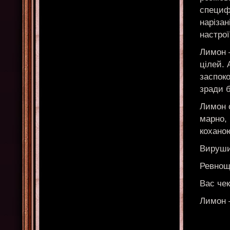
специф
нарізан
настрої
Лимон —
цілей. 
заспоко
зради 
Лимон 
марно, 
кохано
Вируши
Ревнощі
Вас чек
Лимон 