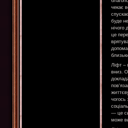
благопо
чекає в
спускає
буде не
нічого 
це пере
врятува
допомаг
близьк
Ліфт – 
вниз. 
доклада
пов’яз
життєву
чогось 
соціаль
— це си
може ви