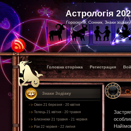
Астрологія 20
Гороскопи, Сонник, Знаки зодіаку
Головна сторінка
Регистрация
Вой
С
Знаки Зодіаку
Овен 21 березня - 20 квітня
Застряг
Телець 21 квітня - 20 травня
особлив
Близнюки 21 травня - 21 червня
Найімов
Рак 22 червня - 22 липня