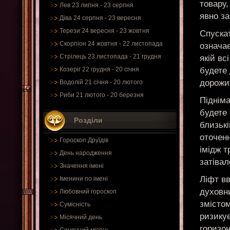
товару,
Лев 23 липня - 23 серпня
явно з
Діва 24 серпня - 23 вересня
Терези 24 вересня - 23 жовтня
Спуска
Скорпіон 24 жовтня - 22 листопада
означа
Стрілець 23 листопада - 21 грудня
якій вс
будете
Козеріг 22 грудня - 20 січня
дорожи
Водолій 21 січня - 20 лютого
Риби 21 лютого - 20 березня
Підніма
будете
Розділи
близькі
оточен
Гороскоп Друїдів
імідж т
День народження
затівал
Значення імені
Ліфт в
Іменини по імені
духовни
Любовний гороскоп
змістом
Сумісність
ризикує
Місячний день
горизо