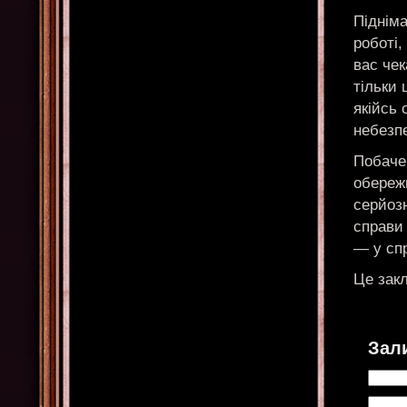
Підніма
роботі,
вас чек
тільки
якійсь 
небезпе
Побаче
обережн
серйозн
справи 
— у спр
Це закл
Зал