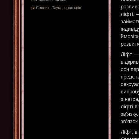
Сонячний місяць
розвив
Сонник
-
Тлумачення снів
ліфті, 
займати
індиві
ймовірн
розвитк
Ліфт — 
відкрив
сон пе
предст
сексуал
випробу
з нетр
ліфті 
зв’язку
зв’язок
Ліфт, в