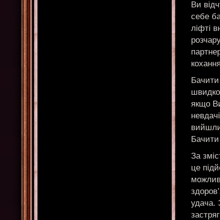
Ви відч
себе ба
ліфті в
розчару
партне
кохання
Бачити 
швидко 
якщо Ви
невдачі
вийшли
Бачити
За зміс
це підй
можливи
здоров’
удача. 
застряг