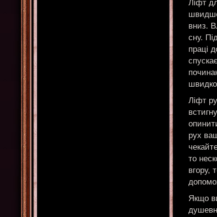
Ліфт дл
швидше 
вниз. В
сну. Пі
праці д
спускає
починан
швидко 
Ліфт ру
встигну
опинит
рух ваш
чекайте
то неск
вгору, 
допомо
Якщо ви
душевн