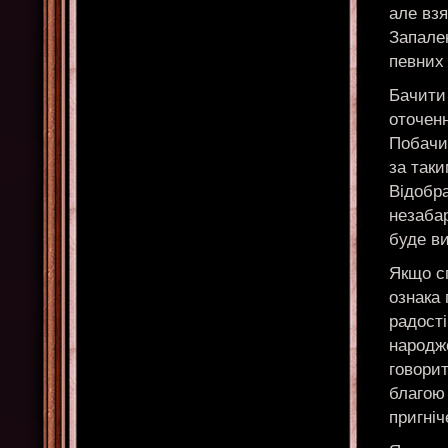
але взя
Запален
певних
Бачити
оточен
Побачи
за так
Відобра
незабар
буде в
Якщо с
ознака 
радості
народже
говорит
благою 
пригніч