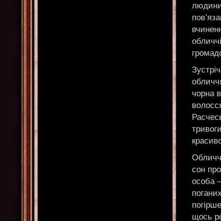
людини
пов’яза
вчинен
обличч
громадс
Зустріч
обличчя
чорна в
волосся
Расчес
тривог
красиво
Обличчя
сон про
особа —
поганих
погірш
щось р