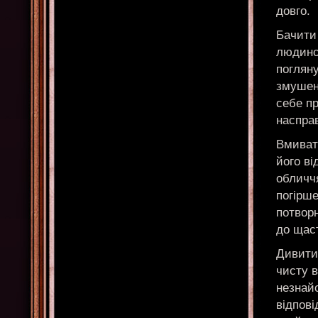
довго.
Бачити
людино
поглян
змушені
себе пр
насправ
Вмиват
його в
обличчя
погірше
потвор
до щас
Дивитис
чисту в
незнайо
відпові