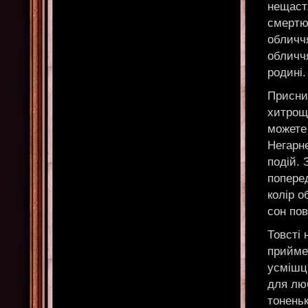
нещаст
смертю.
обличчя
обличч
родині.
Присни
хитрощі
можете 
Негарн
подій.
поперед
колір о
сон пов
Товсті 
приймет
усмішці
для лю
тоненьк