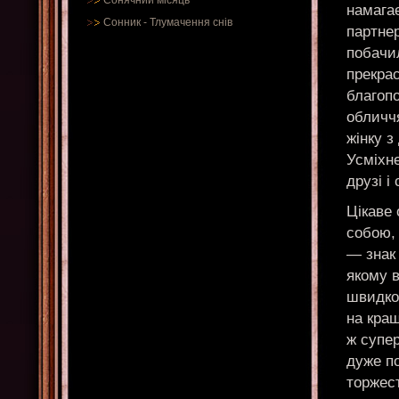
Сонячний місяць
намага
Сонник
-
Тлумачення снів
партнер
побачил
прекрас
благоп
обличчя
жінку з
Усміхне
друзі і
Цікаве
собою, 
— знак
якому в
швидко
на кращ
ж супер
дуже по
торжес