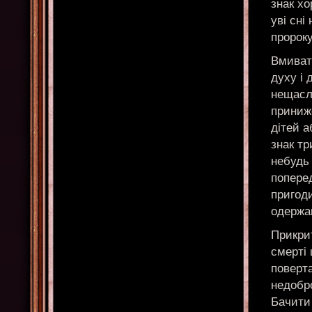
знак х
уві сні
пророку
Вмивати
духу і 
нещасли
приниже
дітей а
знак тр
небудь 
поперед
пригоди
одержан
Прикри
смерті 
поверта
недобро
Бачити