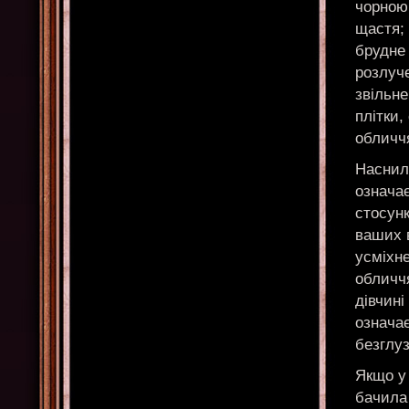
чорною
щастя; 
брудне 
розлуч
звільне
плітки,
обличчя
Наснил
означа
стосун
ваших в
усміхне
обличч
дівчині
означа
безглуз
Якщо у 
бачила 