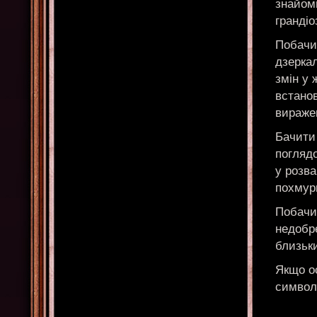
знайом
грандіо
Побачи
дзеркал
змін у 
встанов
вираже
Бачити 
погляд
у розв
похмури
Побачи
недобр
близьк
Якщо о
символ 