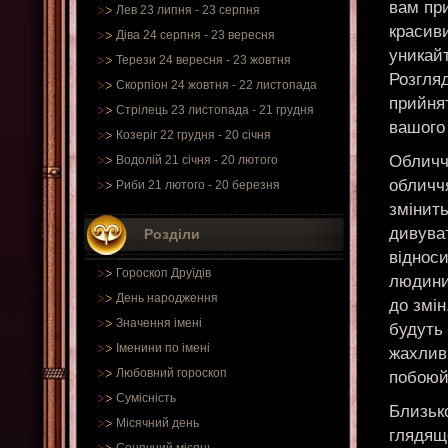
вам пр
Лев 23 липня - 23 серпня
красиви
Діва 24 серпня - 23 вересня
уникайт
Терези 24 вересня - 23 жовтня
Розгляд
Скорпіон 24 жовтня - 22 листопада
прийнят
Стрілець 23 листопада - 21 грудня
вашого
Козеріг 22 грудня - 20 січня
Обличчя
Водолій 21 січня - 20 лютого
обличч
Риби 21 лютого - 20 березня
змінить
дивуват
Розділи
відноси
Гороскоп Друїдів
людини
День народження
до змі
Значення імені
будуть
Іменини по імені
жахливи
Любовний гороскоп
побоюйт
Сумісність
Близьк
Місячний день
глядяще