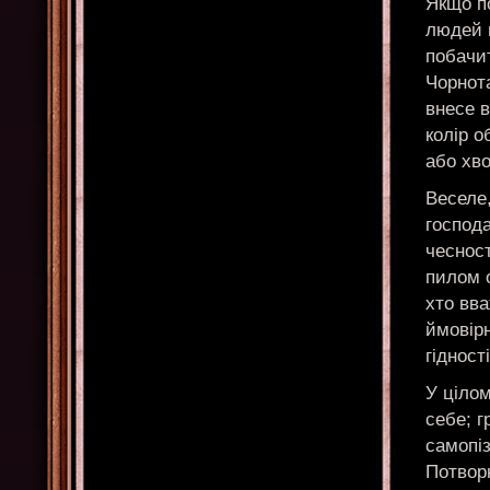
Якщо по
людей м
побачит
Чорнота
внесе в
колір о
або хв
Веселе,
господа
чесност
пилом 
хто вва
ймовір
гідності
У цілом
себе; г
самопі
Потвор