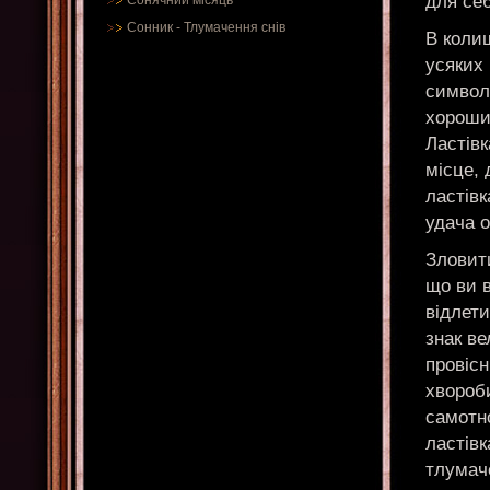
для се
Сонячний місяць
Сонник
-
Тлумачення снів
В колиш
усяких 
символ
хороши
Ластівк
місце, 
ластівк
удача о
Зловити
що ви в
відлети
знак ве
провісн
хвороби
самотно
ластівк
тлумач