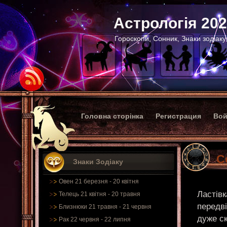
Астрологія 20
Гороскопи, Сонник, Знаки зодіаку
Головна сторінка
Регистрация
Вой
С
Знаки Зодіаку
Овен 21 березня - 20 квітня
Ластівк
Телець 21 квітня - 20 травня
передві
Близнюки 21 травня - 21 червня
дуже ск
Рак 22 червня - 22 липня