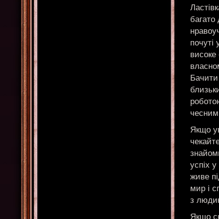
Ластів
багато 
нравоу
почуті 
високе
власно
Бачити 
близьки
роботою
чесним
Якщо ув
чекайт
знайоми
успіх у
живе пі
мир і с
з людин
Якщо сн