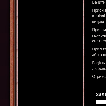
Бачити 
Приснил
в гнізд
видают
Присни
гармоні
сниться
Приліта
або за
Радісн
любові
Отримає
Зал