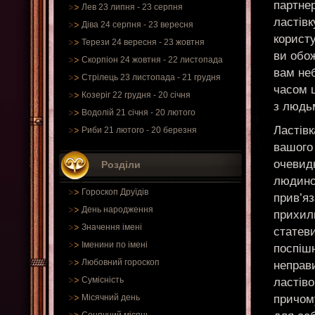
партне
Лев 23 липня - 23 серпня
ластівк
Діва 24 серпня - 23 вересня
користу
Терези 24 вересня - 23 жовтня
ви обож
Скорпіон 24 жовтня - 22 листопада
вам не
Стрілець 23 листопада - 21 грудня
часом ц
Козеріг 22 грудня - 20 січня
з людьм
Водолій 21 січня - 20 лютого
Ластівк
Риби 21 лютого - 20 березня
вашого 
очевид
Розділи
людино
Гороскоп Друїдів
прив’яз
День народження
прихил
Значення імені
статев
Іменини по імені
поспіш
Любовний гороскоп
неправи
Сумісність
ластів
причому
Місячний день