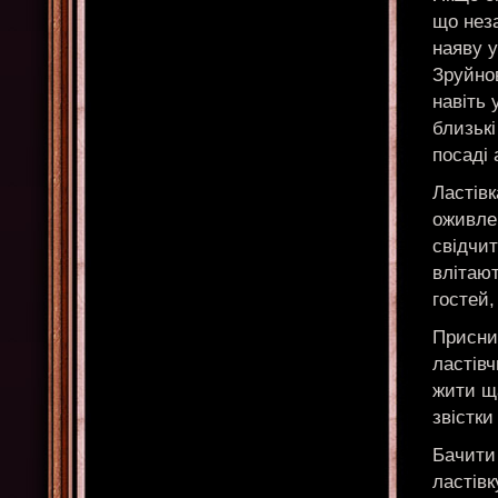
що неза
наяву у
Зруйнов
навіть 
близьк
посаді 
Ластівк
оживлен
свідчит
влітают
гостей,
Присни
ластівч
жити ща
звістки
Бачити 
ластівк