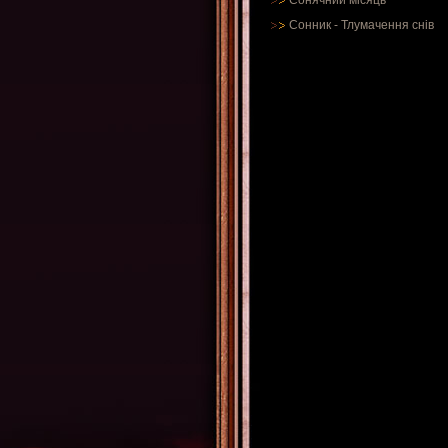
Сонячний місяць
Сонник
-
Тлумачення снів