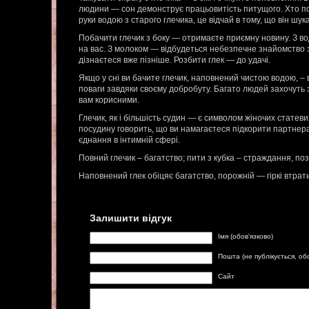
людини — сон демонструє працьовитість питущого. Хто поб
руки водою з старого глечика, це відчай в тому, що він шука
Побачити глечик з боку — отримаєте приємну новину. З в
на вас. З молоком — відбудеться небезпечне знайомство 
дізнаєтеся вже пізніше. Розбити глек — до удачі.
Якщо у сні ви бачите глечик, наповнений чистою водою, – 
поваги завдяки своєму добробуту. Багато людей захочуть 
вам корисними.
Глечик, як і більшість судин — є символом жіночих статеви
посудину говорить, що ви намагаєтеся підкорити партнера,
єднання в інтимній сфері.
Повний глечик – багатство; пити з кубка – страждання, по
Наповнений глек обіцяє багатство, порожній — гіркі втрати
Залишити відгук
Імя (обов'язково)
Пошта (не публікується, об
Сайт