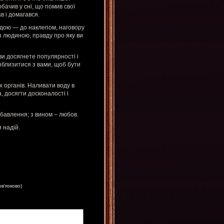
ачив у сні, що помив свої
в і домагався.
одою — до наклепом, наговору
з людиною, правду про яку ви
ви досягнете популярності і
зблизитися з вами, щоб бути
х органів. Наливати воду в
 досягти досконалості і
збавлення; з вином – любов.
 надій.
ов'язково)