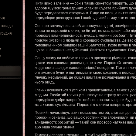
Пити вино з глечика — сон з таким сюжетом говорить, що
здоров’я, у всіх громадських колах ви будете прийняті д
буде передаватися оточуючим. Якщо ви пили, а пиття ви
передвіщає розчарування і навіть деякий огиду, яке стало 
тня
стопада
Сон про глечику означає благополуччя в домі, розмірене 
тільки не порожній глечик, не битий, не має тріщин або ді
 грудня
пророкує вам неприємності, нужду, сімейний розбрат. Пити
приємні зустрічі з людьми з хорошого суспільства, де вас 
головним чином завдяки вашій багатства. Тухле питво в гл
о
що ваші бажання нездійсненні. Дивіться тлумачення: Посу
я
Сон, у якому ви побачите глечик з прозорою рідиною, озна
цікавитися вашими грошима, а не вами. Порожній глечик с
людиною внаслідок вашого негідної поведінки. Пити з глеч
оптимізмом будете підтримувати свого коханого в період п
глечику несмачний, це обіцяє вам таке розчарування в улю
нього огиду.
Глечик асоціюється з успіхом і процвітанням, а також з д
людьми. Розбитий глечик у сні вказує на втрату всього цьог
передрікає добре здоров’я, цей сон говорить, що ви будет
колах свого суспільства. Порожні ж глечики говорять про хв
Повний глечик віщує візит поважних гостей, сниться до приб
порожній означає, що вашою гостинністю зловживали, ви п
злиденності; розбитий — такий сон прозоро натякає вам,
або інша згубна звичка.
Тамувати спрагу з глечика — в сім’ї очікуйте поповнення. Б