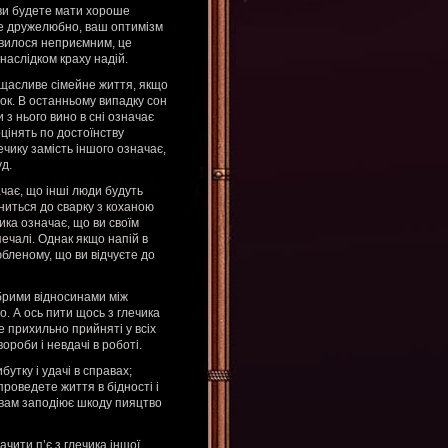
 ви будете мати хороше
уже дружелюбно, ваш оптимізм
явилося неприємним, це
наслідком краху надій.
і щасливе сімейне життя, якщо
рок. В останньому випадку сон
 з нього вино в сні означає
оцінять по достоїнству
ечику замість іншого означає,
д.
чає, що інші люди будуть
ниться до сварку з коханою
ика означає, що ви своїм
ечалі. Однак якщо напій в
бленому, що ви відчуєте до
обрими відносинами між
о. А ось пити щось з глечика
е прихильно прийняті у всіх
ороби і невдачі в роботі.
утку і удачі в справах;
роведете життя в бідності і
 вам заподіює шкоду пияцтво
ачити п’є з глечика іншої