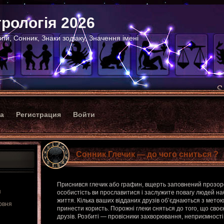
рологія 2026
пи, Сонник, Знаки зодіаку, Значення імені
ка
Регистрация
Войти
Сонник Глечик — до чого сниться ?
Приснився глечик або графин, вщерть заповнений прозор
я
особистість ви прославитися і заслужите повагу людей на
життя. Кілька ваших відданих друзів об’єднаються з метою
рвня
принести користь. Порожні глеки сняться до того, що своє
друзів. Розбиті — провісники захворювання, неприємності 