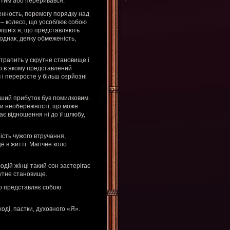
утим або переривався.
енность, перемогу порядку над
і – колесо, що уособлює собою
рішніх я, що представляють
 однак, деяку обмеженість,
отрапить у скрутне становище і
ло в якому представлений
 і переросте у більш серйозні
ьший прибуток був помилковим.
ти необережності, що може
ає відношення ні до її шлюбу,
ість чужого втручання,
е в житті. Магічне коло
одій жінці такий сон застерігає
рутне становище.
що представляє собою
оді, пастки, духовного «Я».