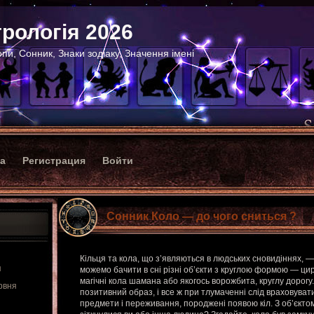
рологія 2026
пи, Сонник, Знаки зодіаку, Значення імені
ка
Регистрация
Войти
Сонник Коло — до чого сниться ?
Кільця та кола, що з’являються в людських сновидіннях, 
я
можемо бачити в сні різні об’єкти з круглою формою — цирк
магічні кола шамана або якогось ворожбита, круглу дорогу
рвня
позитивний образ, і все ж при тлумаченні слід враховувати
предмети і переживання, породжені появою кіл. З об’єкто