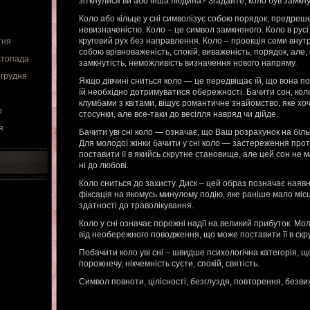
зіткнулися ви або інша людина? Згадайте, коло був замкн
Коло або кільце у сні символізує собою порядок, предреш
невизначеністю. Коло – це символ замкненого. Коло в рус
круговий рух без направлення. Коло – проекція семи внут
тня
собою врівноваженість, спокій, виваженість, порядок, але,
стопада
замкнутість, неможливість визначення нового напряму.
 грудня
Якщо дівчині сниться коло — це передвіщає їй, що вона п
їй необхідно дотримуватися обережності. Бачити сон, ко
клумбами з квітами, віщує романтичне знайомство, яке хоч
о
стосунки, але все-таки до весілля навряд чи дійде.
я
Бачити уві сні коло — означає, що Ваш розрахунок на біл
Для молодої жінки бачити у сні коло — застереження про
поставити її в якийсь скрутне становище, але цей сон не м
ні до любові.
Коло сниться до захисту. Диск – цей образ позначає наявн
фіксація на якомусь минулому подію, яке раніше мало місц
здатності до траволікування.
Коло у сні означає порожні надії на великий прибуток. Мол
від необережного поводження, що може поставити її в ск
Побачити коло уві сні – швидше психологічна категорія, 
порожнечу, нікчемність суєти, спокій, святість.
Символ повноти, цілісності, безглуздя, повторення, безвих