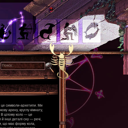
— це символи-архетипи. Ми
ову арену, круглу кімнату,
. В цілому коло — це
 й інші деталі сну — речі,
м, що має форму кола,