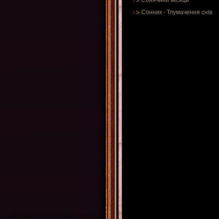
Сонячний місяць
Сонник
-
Тлумачення снів