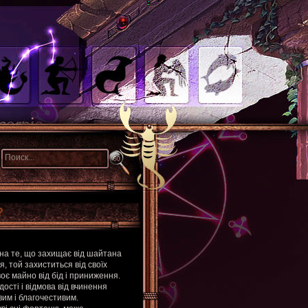
?
і на те, що захищає від шайтана
я, той захиститься від своїх
своє майно від бід і приниження.
адості і відмова від вчинення
вим і благочестивим.