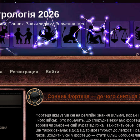
рологія 2026
пи, Сонник, Знаки зодіаку, Значення імені
ка
Регистрация
Войти
Сонник Фортеця — до чого сниться 
Фортеця вказує уві сні на релігійні знання (ильму), Коран 
я
і його військ. І хто побачить, що спорудив вежу або фортец
ворогів чи збереже свій аурат від гріха і захистить себе і 
рвня
Він також означає відхід від тривог і турбот до легкості і р
гріхів. Входити у сні у фортецю — стати більш богобоязли