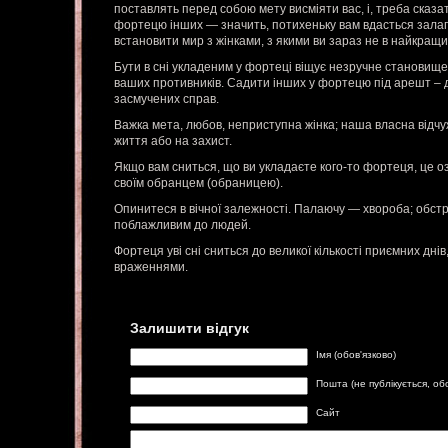
поставлять перед собою мету висміяти вас, і, треба сказат
фортецю інших — значить, потихеньку вам вдасться залаг
встановити мир з жінками, з якими ви зараз не в найкращи
Бути в сні укладеним у фортеці віщує незручне становище,
ваших противників. Садити інших у фортецю під арешт –
засмучених справ.
Важка мета, любов, неприступна жінка; наша власна відчуж
життя або на захист.
Якщо вам сниться, що ви укладаєте кого-то фортеця, це оз
своїм обранцем (обраницею).
Опинитеся в вічної залежності. Палаючу — хвороба; обст
поблажливим до людей.
Фортеця уві сні сниться до великої кількості приємних днів
враженнями.
Залишити відгук
Імя (обов'язково)
Пошта (не публікується, об
Сайт