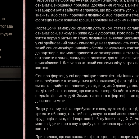
Перебувати в фортеці — знак успіху і благочестя. Бачити 
означати, вирішення проблем і досягнення успіху. Бачити
незабаром бути зайнятим справою, що приносить успіх. 
значить, або стати порочним людиною, або пережити сме
тня
фортецю також означає гроші, зароблені нечесним (недо
стопада
Фортецю чи замок у сні символізують жіночі статеві орган
означає сон, в якому він живе один у фортеці. Його повні
 грудня
життя поруч з батьками і така людина не виявляє бажанн
у сні зруйнований замок символізує незадоволеність сек
такий сон символізує наявність безлічі сексуальних конта
о
до партнерів, що може привести до захворювання статеви
я
потрапити в замок, якому щось заважає, для жінки означає
привабливості. Для чоловіка такий сон символізує страх н
контакті.
Сон про фортеці у сні передвіщає залежність від інших л
ви перебуваєте в осаджується (або палаючої) фортеці і ва
зможете прийняти пропозицію людини, який давно домаг
Іноді такий сон означає, що вас чекає хвороба або ж вам 
недоліків інших людей. Замикати кого-то в фортеці — до
досягнення мети.
Якщо у своєму сні ви перебуваєте в осаджується фортеці
тримати оборону, то такий сон указує на ваші досягнення
труднощів, злигоднів і ворожості з боку інших людей. Са
може свідчити про вашу спробу довести свою правоту або і
кого-то.
Приснилося, що вас заслали в фортецю, — це говорить пр