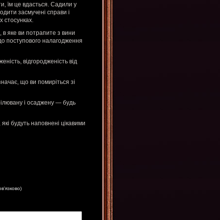
и, їм це вдасться. Садили у
одити засмучені справи і
х стосунках.
 в яке ви потрапите з вини
 до поступового налагодження
еність, відгородженість від
начає, що ви помиріться зі
рілювану і осаджену — будь
, які будуть наповнені цікавими
ов'язково)