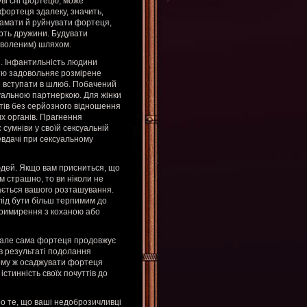
уві сні фортецю, може
 фортеця здалеку, значить,
Ламати й руйнувати фортеця,
рть дружини. Будувати
зволеним) шляхом.
и. Інфантильність людини
стю задовольняє розмірене
я вступати в шлюб. Побачений
суальною партнеркою. Для жінки
ктів без серйозного відношення
х органів. Прагнення
 сумніви у своїй сексуальній
евдачі при сексуальному
юдей. Якщо вам присниться, що
м страшно, то ви ніколи не
ається вашого розташування.
слід бути більш терпимим до
 примирення з коханою або
, але сама фортеця продовжує
 в результаті подолання
мому ж осаджувати фортеця
стинність своїх почуттів до
о те, що ваші недоброзичливці