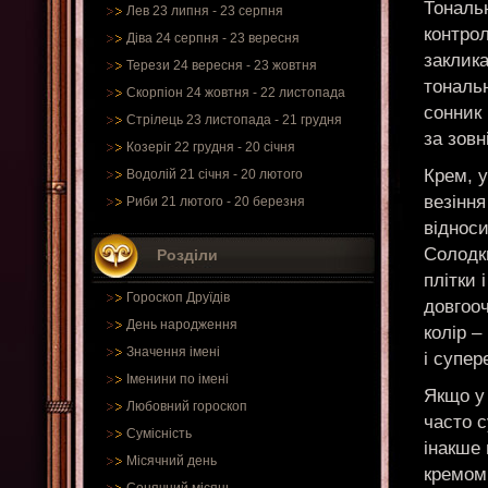
Тональ
Лев 23 липня - 23 серпня
контрол
Діва 24 серпня - 23 вересня
заклика
Терези 24 вересня - 23 жовтня
тональ
Скорпіон 24 жовтня - 22 листопада
сонник 
Стрілець 23 листопада - 21 грудня
за зовн
Козеріг 22 грудня - 20 січня
Крем, у
Водолій 21 січня - 20 лютого
везіння
Риби 21 лютого - 20 березня
віднос
Солодки
Розділи
плітки 
Гороскоп Друїдів
довгооч
День народження
колір –
Значення імені
і супер
Іменини по імені
Якщо у 
Любовний гороскоп
часто с
Сумісність
інакше 
Місячний день
кремом 