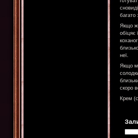
готува
сновиді
багато
Якщо жі
обіцяє 
коханог
близько
неї.
Якщо мо
солодки
близьки
скоро в
Крем (с
Зал