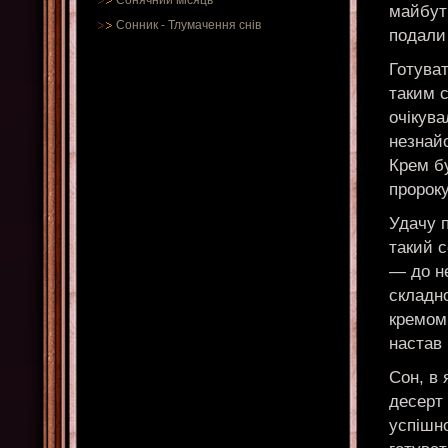
Сонячний місяць
майбут
Сонник
-
Тлумачення снів
подали 
Готуват
таким с
очікува
незнайо
Крем б
пророку
Удачу п
такий 
— до не
складно
кремом
настав 
Сон, в 
десерт 
успішн