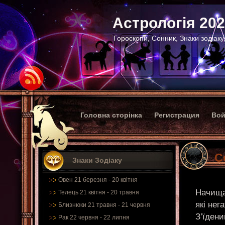
Астрологія 20
Гороскопи, Сонник, Знаки зодіаку
Головна сторінка
Регистрация
Вой
С
Знаки Зодіаку
Овен 21 березня - 20 квітня
Начища
Телець 21 квітня - 20 травня
які нег
Близнюки 21 травня - 21 червня
З’їдени
Рак 22 червня - 22 липня