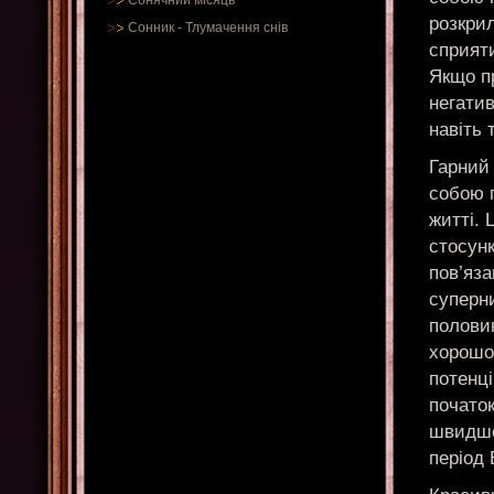
Сонячний місяць
розкрил
Сонник
-
Тлумачення снів
сприяти
Якщо п
негатив
навіть 
Гарний 
собою 
житті. 
стосунк
пов’яза
суперн
половин
хорошог
потенц
початок
швидше
період