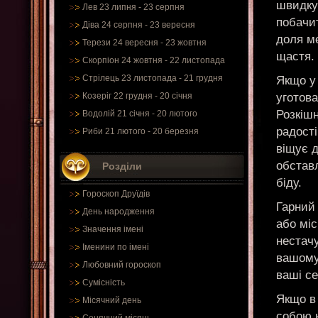
швидку 
Лев 23 липня - 23 серпня
побачи
Діва 24 серпня - 23 вересня
доля м
Терези 24 вересня - 23 жовтня
щастя.
Скорпіон 24 жовтня - 22 листопада
Стрілець 23 листопада - 21 грудня
Якщо у
уготова
Козеріг 22 грудня - 20 січня
Розкішн
Водолій 21 січня - 20 лютого
радості
Риби 21 лютого - 20 березня
віщує д
обстав
Розділи
біду.
Гороскоп Друїдів
Гарний 
День народження
або міс
Значення імені
нестач
Іменини по імені
вашому
Любовний гороскоп
ваші се
Сумісність
Якщо в 
Місячний день
собою к