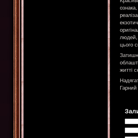
Красив
ознака,
реаліз
екзотич
оригін
людей, 
цього с
Затишни
облашт
житті с
Надягат
Гарний 
Зал