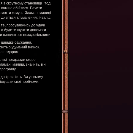
я в скрутному становищі і тоді
 вам не обійтися. Бачити
омогти комусь. Зламані милиці
. Дивіться тлумачення: Інвалід.
те, просуваючись до удачі і
, а будете шукати допомоги
ки виявляться незадовільними.
ся швидке одужання,
сніть обдуманий вчинок.
на подорож.
о всі негаразди скоро
ламані милиці, значить, він
програшу.
довірливість. Ви у всьому
ішувати свої проблеми.