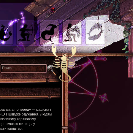
разди, а попереду — радісна і
обіцяє швидке одужання. Людям
 великому картковому
 допомогою милиць, у
ати каліцтво.