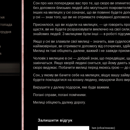
Сон про них попереджає вас про те, що скоро ви опинитес
без допомоги близьких людей або могутнього покровителя
інших на милицях у сні означає, що ви повинні будете доп
у сні — знак того, що ви не отримаєте очікуваної допомоги
тня
стопада
Приснилося, що ви ходили на милицях, — це говорить про 
щастя, ви не будете розраховувати виключно на свої сили
 грудня
знайомих людей. З милицями були інші — в роботі підсум
Якщо у сні ви зламали свої милиці – значить, вам судило
найімовірніше, ви отримаєте допомогу від оточуючих, здій
о
Милиці як такі обіцяють далеке, важкий і не завжди приєм
я
Чоловік з милицею в сні — добрий знак, що передвіщає, щ
закінчаться. Якщо хворій людині сниться, що йому дають з
скоро видужає. Побачити милиці перед якоюсь грою — до 
Сон, у якому ви бачите себе на милицях, віщує вашу зайву 
будете покладатися на кохану людину, змушуючи його вир
Вирушите у далеку подорож, яке буде важким.
Погані справи, погані помічники.
Милиці обіцяють далеку дорогу.
Залишити відгук
Імя (обов'язково)