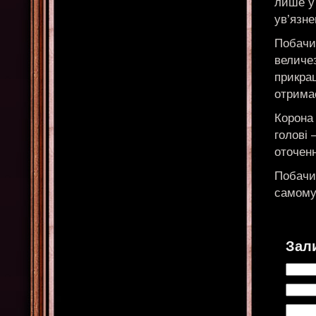
лише у 
ув’язне
Побачи
величе
прикра
отрима
Корона 
голові 
оточенн
Побачит
самому 
Зал