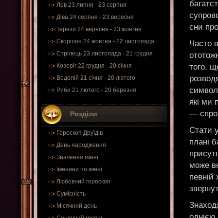
багатст
Лев 23 липня - 23 серпня
супров
Діва 24 серпня - 23 вересня
сни пр
Терези 24 вересня - 23 жовтня
Скорпіон 24 жовтня - 22 листопада
Часто 
Стрілець 23 листопада - 21 грудня
ототож
того, щ
Козеріг 22 грудня - 20 січня
розводя
Водолій 21 січня - 20 лютого
символ
Риби 21 лютого - 20 березня
які ми 
— спро
Розділи
Стати у
Гороскоп Друїдів
плані б
День народження
присутн
Значення імені
може в
Іменини по імені
певній 
Любовний гороскоп
звернут
Сумісність
Знаход
Місячний день
однією