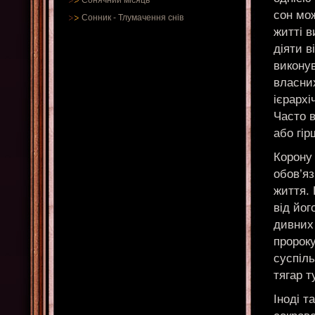
Сонячний місяць
сон мо
Сонник
-
Тлумачення снів
житті 
діяти в
виконув
власни
ієрархі
Часто в
або гі
Корону 
обов’яз
життя. 
від йог
дивних 
пророку
суспіл
тягар т
Іноді т