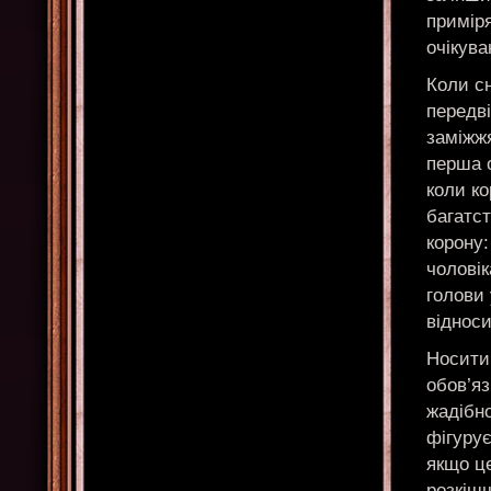
примір
очікува
Коли сн
передві
заміжжя
перша 
коли ко
багатст
корону:
чоловік
голови 
відноси
Носити 
обов’яз
жадібн
фігурує
якщо це
розкіш