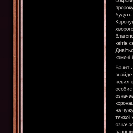
сокрове
пророк
будуть 
Коронув
хворого
благопо
квітів 
Дивітьс
камені 
Бачить
знайде 
невилік
особист
означа
коронац
на чужу
тяжкої 
означає
за інши