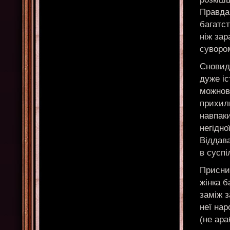
Правда,
багатст
ніж зар
суворо
Сновиді
дуже іс
можновл
прихил
навпаки
негідно
Віддав
в суспі
Приснив
жінка б
заміж з
неї на
(не ара