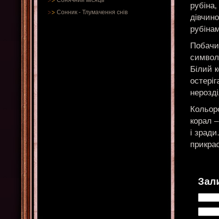
Сонячний місяць
рубіна
Сонник
-
Тлумачення снів
дівчино
рубінам
Побачит
символі
Білий к
остеріг
нерозді
Кольор
корал –
і зрад
прикрас
Зал