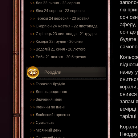
заполо
Лев 23 липня - 23 серпня
які при
Діва 24 серпня - 23 вересня
сон озн
Терези 24 вересня - 23 жовтня
аферу, 
Скорпіон 24 жовтня - 22 листопада
сон до 
Стрілець 23 листопада - 21 грудня
будете 
Козеріг 22 грудня - 20 січня
самопо
Водолій 21 січня - 20 лютого
Кольор
Риби 21 лютого - 20 березня
відноси
наяву у
Розділи
сниться
Гороскоп Друїдів
корали
День народження
снився 
Значення імені
запам’
Іменини по імені
вечірці
Любовний гороскоп
тарілці
Сумісність
Корали 
Місячний день
Неодруж