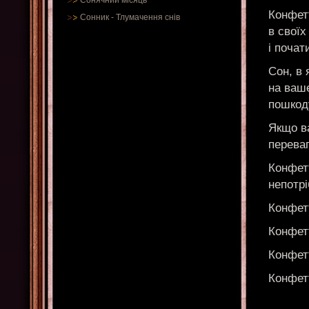
Сонячний місяць
Конфетт
Сонник
-
Тлумачення снів
в своїх
і почат
Сон, в 
на ваше
пошкод
Якщо ва
переваг
Конфетт
непотрі
Конфет
Конфетт
Конфетт
Конфет