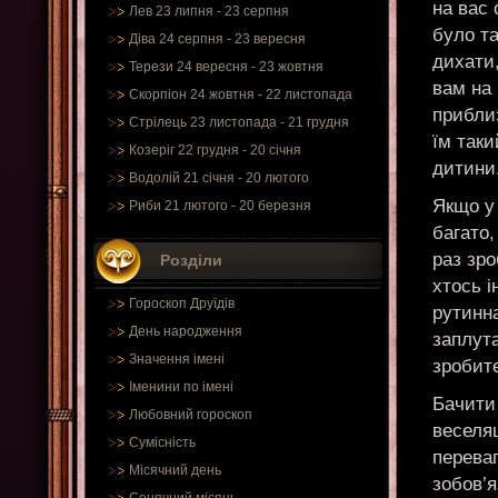
на вас 
Лев 23 липня - 23 серпня
було та
Діва 24 серпня - 23 вересня
дихати,
Терези 24 вересня - 23 жовтня
вам на
Скорпіон 24 жовтня - 22 листопада
приблиз
Стрілець 23 листопада - 21 грудня
їм так
Козеріг 22 грудня - 20 січня
дитини
Водолій 21 січня - 20 лютого
Якщо у
Риби 21 лютого - 20 березня
багато
раз зр
Розділи
хтось і
Гороскоп Друїдів
рутинна
День народження
заплута
Значення імені
зробите
Іменини по імені
Бачити 
Любовний гороскоп
веселя
Сумісність
переваг
Місячний день
зобов’я